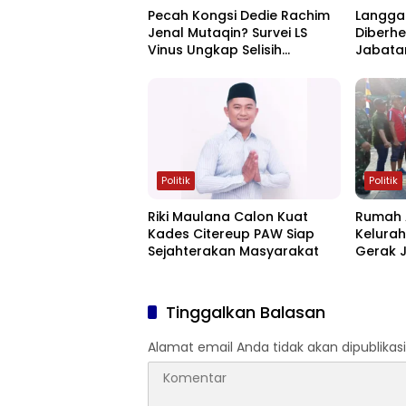
Pecah Kongsi Dedie Rachim
Langgar
Jenal Mutaqin? Survei LS
Diberhe
Vinus Ungkap Selisih
Jabata
Kepuasan Publik di Bogor
Bogor
Politik
Politik
Riki Maulana Calon Kuat
Rumah A
Kades Citereup PAW Siap
Kelurah
Sejahterakan Masyarakat
Gerak J
Tinggalkan Balasan
Alamat email Anda tidak akan dipublikasi