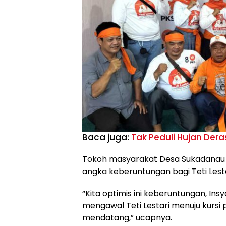
Baca juga:
Tak Peduli Hujan Deras
Tokoh masyarakat Desa Sukadanau i
angka keberuntungan bagi Teti Lesta
“Kita optimis ini keberuntungan, Ins
mengawal Teti Lestari menuju kurs
mendatang,” ucapnya.