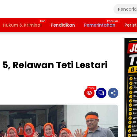
Hukum & Kriminal
Pendidikan
Pemerintahan
Peris
5, Relawan Teti Lestari
2650