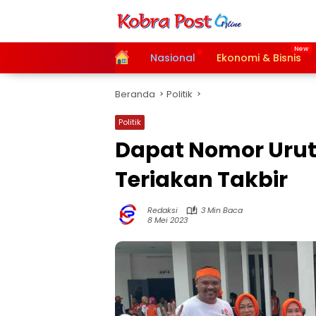
Langsung
ke
konten
Home
Nasional
Ekonomi & Bisnis
Beranda
Politik
Politik
Dapat Nomor Urut 
Teriakan Takbir
Redaksi
3 Min Baca
8 Mei 2023