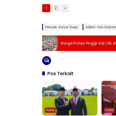
1
2
»
Penulis: Surya Suep
Editor: Yan Sofyan
Warga Protes Pinggir Kali CBL 
Pos Terkait
Politik
Politik