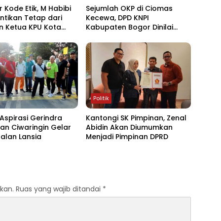
 Kode Etik, M Habibi
Sejumlah OKP di Ciomas
ntikan Tetap dari
Kecewa, DPD KNPI
n Ketua KPU Kota
Kabupaten Bogor Dinilai
Tidak Netral dan Terlalu
Intervensi Muscam
Politik
spirasi Gerindra
Kantongi SK Pimpinan, Zenal
an Ciwaringin Gelar
Abidin Akan Diumumkan
alan Lansia
Menjadi Pimpinan DPRD
kan.
Ruas yang wajib ditandai
*