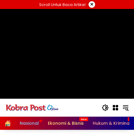
Langsung
×
Scroll Untuk Baca Artikel
ke
konten
Home
Nasional
Ekonomi & Bisnis
Hukum & Kriminal