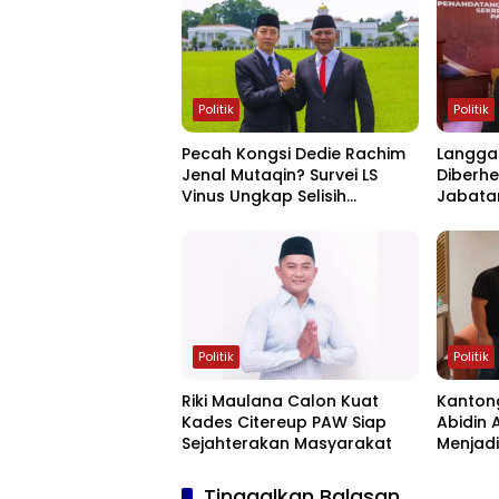
Politik
Politik
Pecah Kongsi Dedie Rachim
Langgar
Jenal Mutaqin? Survei LS
Diberhe
Vinus Ungkap Selisih
Jabata
Kepuasan Publik di Bogor
Bogor
Politik
Politik
Riki Maulana Calon Kuat
Kantong
Kades Citereup PAW Siap
Abidin
Sejahterakan Masyarakat
Menjadi
Tinggalkan Balasan