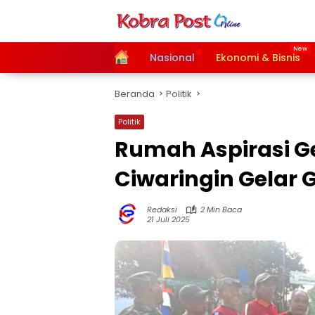
Langsung
ke
konten
Home
Nasional
Ekonomi & Bisnis
Beranda
Politik
Politik
Rumah Aspirasi G
Ciwaringin Gelar 
Redaksi
2 Min Baca
21 Juli 2025