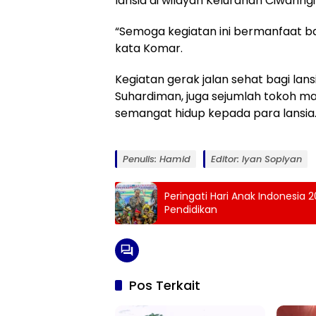
lansia di wilayah Kelurahan Ciwaringi
“Semoga kegiatan ini bermanfaat bag
kata Komar.
Kegiatan gerak jalan sehat bagi lan
Suhardiman, juga sejumlah tokoh m
semangat hidup kepada para lansia
Penulis: Hamid
Editor: Iyan Sopiyan
Peringati Hari Anak Indonesia
Pendidikan
Pos Terkait