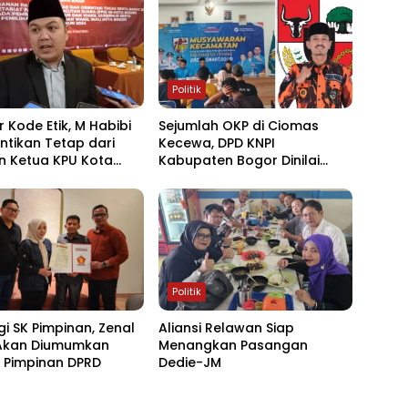
Politik
 Kode Etik, M Habibi
Sejumlah OKP di Ciomas
ntikan Tetap dari
Kecewa, DPD KNPI
n Ketua KPU Kota
Kabupaten Bogor Dinilai
Tidak Netral dan Terlalu
Intervensi Muscam
Politik
i SK Pimpinan, Zenal
Aliansi Relawan Siap
 Akan Diumumkan
Menangkan Pasangan
 Pimpinan DPRD
Dedie-JM