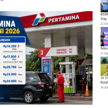
RSMM
Siap 
25 Fe
Ikht
21 Ok
10 T
Keta
30 Jul