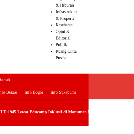
& Hiburan
Infrastruktur
& Properti
Kesehatan
Opini &
Editorial
Politik
Ruang Cinta
Pusaka
aerah
nfo Bekasi
Info Bogor
Info Sukabumi
di Monumen Pancasila Sakti
MPLS Ramah SMK Golden Berakhir