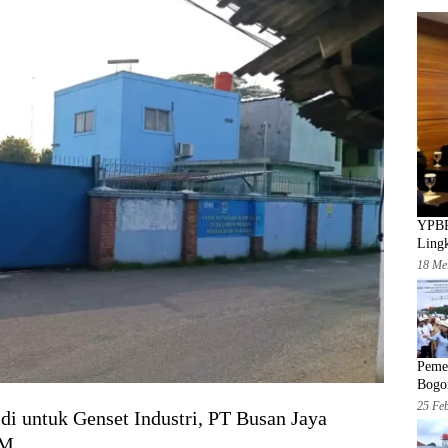
YPBP
Ling
18 Me
Peme
Bogor
25 Fe
i untuk Genset Industri, PT Busan Jaya
BM