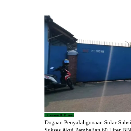
Ekonomi & Bisnis
Dugaan Penyalahgunaan Solar Subsid
Sukses Akui Pembelian 60 Liter B