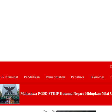
D
 & Kriminal
Pendidikan
Pemerintahan
Peristiwa
Teknologi
I
IP Kusuma Negara Hidupkan Nilai UUD 1945 Lewat Educamp Inklusif 