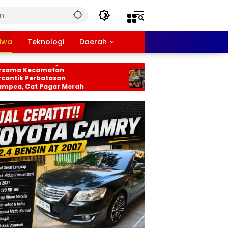
tiwa
Teknologi
Daerah
cabungur
Berkas Kasus Dugaan
camatan
Penganiayaan Oknum
rbatasan
Anggota DPRD Bekasi P-21,
t Pagar Merah
Pelimpahan Tersangka Jadi
 HUT RI ke-81
Sorotan