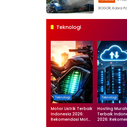
BOGOR, Kobra Po
Teknologi
Teknologi
Teknologi
Motor Listrik Terbaik
Hosting Mura
Indonesia 2026:
Terbaik Indon
Rekomendasi Motor
2026: Rekome
Listrik Murah,
Hosting Terce