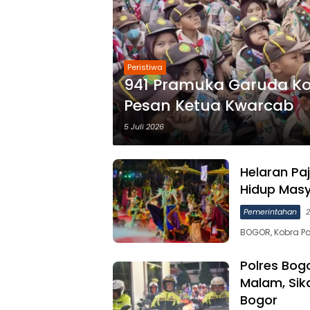
Peristiwa
941 Pramuka Garuda Kot
Pesan Ketua Kwarcab
5 Juli 2026
Helaran Pa
Hidup Mas
Pemerintahan
2
BOGOR, Kobra Po
Polres Bog
Malam, Si
Bogor