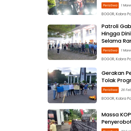
Peristiwa
1 Mare
BOGOR, Kobra Po
Patroli Ga
Hingga Din
Selama R
Peristiwa
1 Mare
BOGOR, Kobra P
Gerakan Pe
Tolak Prog
Peristiwa
26 Feb
BOGOR, Kobra P
Massa KOPA
Penyerobo