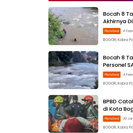
Hemat, dan Ramah
Stabil, dan Ha
Lingkungan
Terjangkau
Bocah 8 Ta
Akhirnya D
Peristiwa
4 Febr
BOGOR, Kobra Po
Bocah 8 Ta
Personel S
Peristiwa
4 Febr
BOGOR, Kobra Po
BPBD Catat
di Kota Bo
Peristiwa
30 Ja
BOGOR, Kobra Po