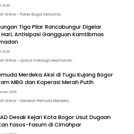
t 2026
st Online – Polres Bogor bersama…
bungan Tiga Pilar Rancabungur Digelar
i Hari, Antisipasi Gangguan Kamtibmas
amadan
t 2026
ost Online – Upaya menjaga keamanan…
muda Merdeka Aksi di Tugu Kujang Bogor
ram MBG dan Koperasi Merah Putih
ruari 2026
ost Online – Gerakan Pemuda Merdeka…
D Desak Kejari Kota Bogor Usut Dugaan
tan Fasos-Fasum di Cimahpar