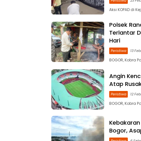
Peristiwa
23 Feb
Aksi KOPAD di K
Polsek Ran
Terlantar 
Hari
Peristiwa
13 Feb
BOGOR, Kobra Po
Angin Kenc
Atap Rusa
Peristiwa
12 Feb
BOGOR, Kobra Po
Kebakaran 
Bogor, As
Peristiwa
6 Febr