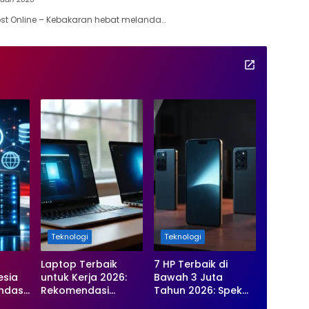
st Online – Kebakaran hebat melanda…
Teknologi
Teknologi
h
Laptop Terbaik
7 HP Terbaik di
esia
untuk Kerja 2026:
Bawah 3 Juta
ndasi
Rekomendasi
Tahun 2026: Spek
pat,
Kencang, Tahan
Kencang, Kamera