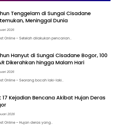
rga
Lama, dan Paling
Bagus, Baterai Awet
Produktif
hun Tenggelam di Sungai Cisadane
itemukan, Meninggal Dunia
uari 2026
st Online – Setelah dilakukan pencarian…
hun Hanyut di Sungai Cisadane Bogor, 100
AR Dikerahkan hingga Malam Hari
uari 2026
st Online – Seorang bocah laki-laki…
 17 Kejadian Bencana Akibat Hujan Deras
gor
nuari 2026
st Online – Hujan deras yang…