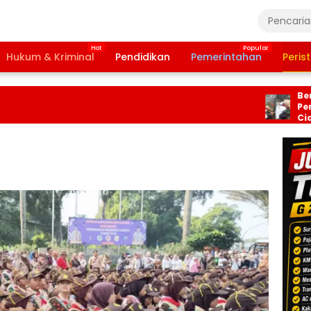
Hukum & Kriminal
Pendidikan
Pemerintahan
Peris
Pemdes Ran
Bersama Ke
Percantik Pe
Ciampea, Ca
Putih Sambut