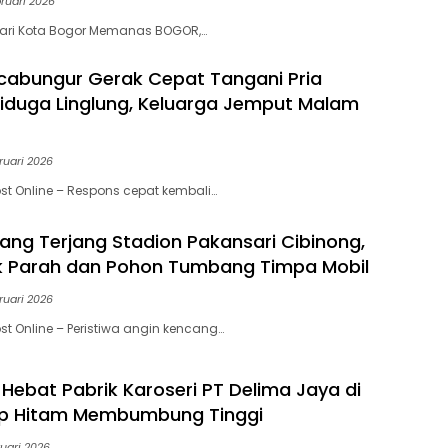
ruari 2026
ejari Kota Bogor Memanas BOGOR,…
cabungur Gerak Cepat Tangani Pria
Diduga Linglung, Keluarga Jemput Malam
ruari 2026
st Online – Respons cepat kembali…
ang Terjang Stadion Pakansari Cibinong,
k Parah dan Pohon Tumbang Timpa Mobil
ruari 2026
st Online – Peristiwa angin kencang…
Hebat Pabrik Karoseri PT Delima Jaya di
ap Hitam Membumbung Tinggi
uari 2026