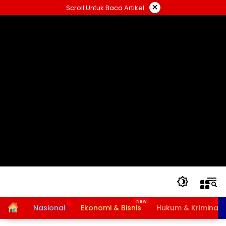
Langsung
×
Scroll Untuk Baca Artikel
ke
konten
Home
Nasional
Ekonomi & Bisnis
Hukum & Kriminal