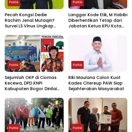
Politik
Politik
Pecah Kongsi Dedie
Langgar Kode Etik, M Habibi
Rachim Jenal Mutaqin?
Diberhentikan Tetap dari
Survei LS Vinus Ungkap
Jabatan Ketua KPU Kota
Selisih Kepuasan Publik di
Bogor
Bogor
Politik
Politik
Sejumlah OKP di Ciomas
Riki Maulana Calon Kuat
Kecewa, DPD KNPI
Kades Citereup PAW Siap
Kabupaten Bogor Dinilai
Sejahterakan Masyarakat
Tidak Netral dan Terlalu
Intervensi Muscam
Politik
Politik