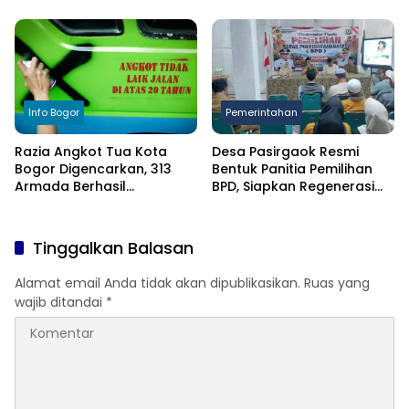
Kekeringan
Anak
Info Bogor
Pemerintahan
Razia Angkot Tua Kota
Desa Pasirgaok Resmi
Bogor Digencarkan, 313
Bentuk Panitia Pemilihan
Armada Berhasil
BPD, Siapkan Regenerasi
Ditertibkan
Wakil Masyarakat untuk
Masa Jabatan 8 Tahun
Tinggalkan Balasan
Alamat email Anda tidak akan dipublikasikan.
Ruas yang
wajib ditandai
*