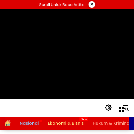
Langsung
×
Scroll Untuk Baca Artikel
ke
konten
Home
Nasional
Ekonomi & Bisnis
Hukum & Kriminal