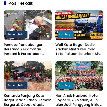
Pos Terkait
Pemerintahan
Info Bogor
Pemdes Rancabungur
Wali Kota Bogor Dedie
Bersama Kecamatan
Rachim Minta Perumda
Percantik Perbatasan
Tirta Pakuan Salurkan Air
Ciampea, Cat Pagar Merah
Bersih bagi Warga
Putih Sambut HUT RI ke-81
Terdampak Kekeringan
Pemerintahan
Info Bogor
Kemarau Panjang Kota
Hari Anak Nasional Kota
Bogor Makin Parah, Pemkot
Bogor 2026 Meriah, Alun-
Bergerak Cepat Atasi
alun Jadi Panggung Inklusi