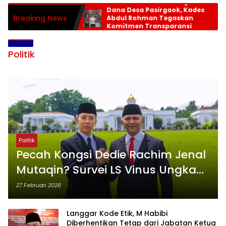
LSM Trinusa Monitoring
Dana Desa Pasirgaok, Kades
Breaking News
Abdul Rohman Tegaskan
Komitmen Transparansi
Pengelolaan Anggaran
Politik
Politik
Pecah Kongsi Dedie Rachim Jenal
Mutaqin? Survei LS Vinus Ungkap
Selisih Kepuasan Publik di Bogor
27 Februari 2026
Langgar Kode Etik, M Habibi
Diberhentikan Tetap dari Jabatan Ketua