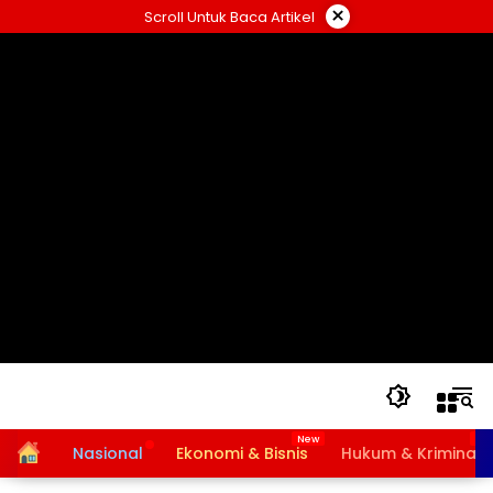
Langsung
×
Scroll Untuk Baca Artikel
ke
konten
Home
Nasional
Ekonomi & Bisnis
Hukum & Kriminal