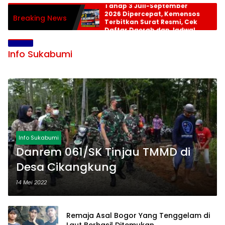
Tahap 3 Juli-September
2026 Dipercepat, Kemensos
Breaking News
Terbitkan Surat Resmi, Cek
Daftar Daerah dan Jadwal
Pencairan
Info Sukabumi
Info Sukabumi
Danrem 061/SK Tinjau TMMD di
Desa Cikangkung
14 Mei 2022
Remaja Asal Bogor Yang Tenggelam di