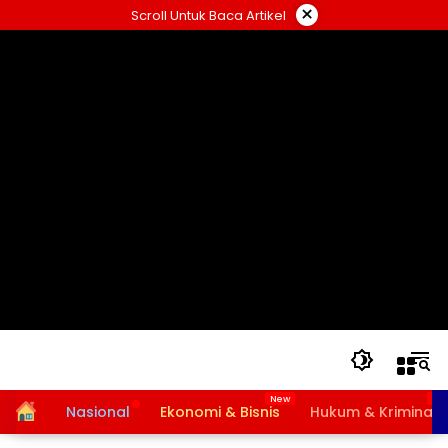
Langsung
×
Scroll Untuk Baca Artikel
ke
konten
Home
Nasional
Ekonomi & Bisnis
Hukum & Kriminal
Bansos PKH dan BPNT