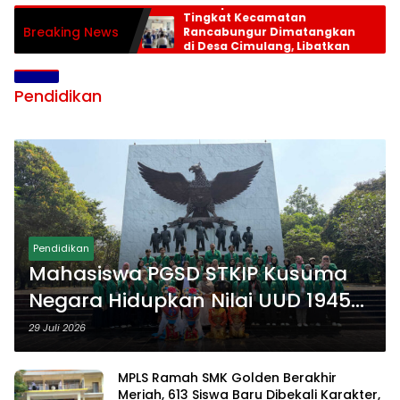
Persiapan HUT RI ke-81
Tingkat Kecamatan
Breaking News
Rancabungur Dimatangkan
di Desa Cimulang, Libatkan
Seluruh Elemen Masyarakat
Pendidikan
Pendidikan
Mahasiswa PGSD STKIP Kusuma
Negara Hidupkan Nilai UUD 1945
Lewat Educamp Inklusif di
29 Juli 2026
Monumen Pancasila Sakti
MPLS Ramah SMK Golden Berakhir
Meriah, 613 Siswa Baru Dibekali Karakter,