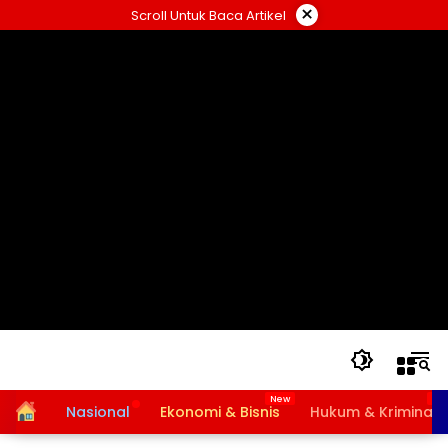
Langsung
×
Scroll Untuk Baca Artikel
ke
konten
Home
Nasional
Ekonomi & Bisnis
Hukum & Kriminal