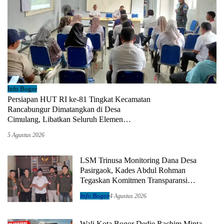
Info Bogor
Persiapan HUT RI ke-81 Tingkat Kecamatan
Rancabungur Dimatangkan di Desa
Cimulang, Libatkan Seluruh Elemen
Masyarakat
5 Agustus 2026
LSM Trinusa Monitoring Dana Desa
Pasirgaok, Kades Abdul Rohman
Tegaskan Komitmen Transparansi
Pengelolaan Anggaran
Info Bogor
4 Agustus 2026
Wali Kota Bogor Dedie Rachim Minta