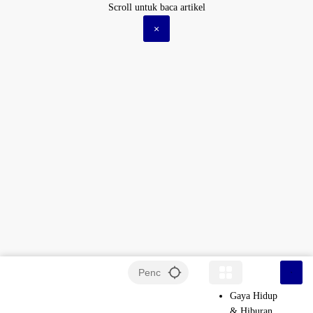
Langsung
Scroll untuk baca artikel
ke
×
konten
Gaya Hidup
& Hiburan