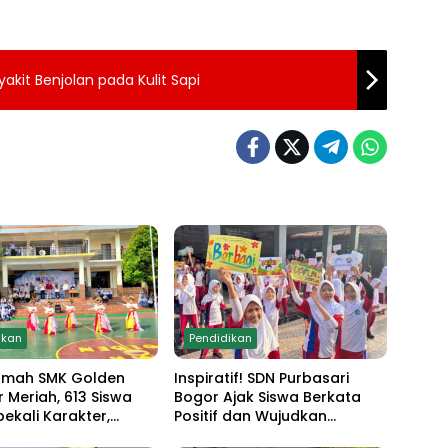
kit Benjolan pada Kulit Sapi
ikan
Pendidikan
amah SMK Golden
Inspiratif! SDN Purbasari
r Meriah, 613 Siswa
Bogor Ajak Siswa Berkata
bekali Karakter,
Positif dan Wujudkan
 Anti Narkoba hingga
Sekolah Ramah Anak