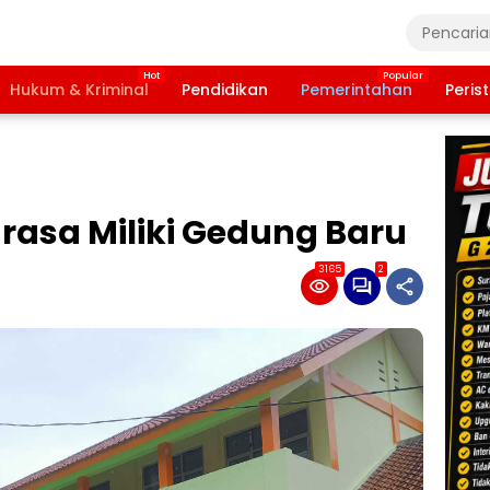
Hukum & Kriminal
Pendidikan
Pemerintahan
Peris
rasa Miliki Gedung Baru
3165
2