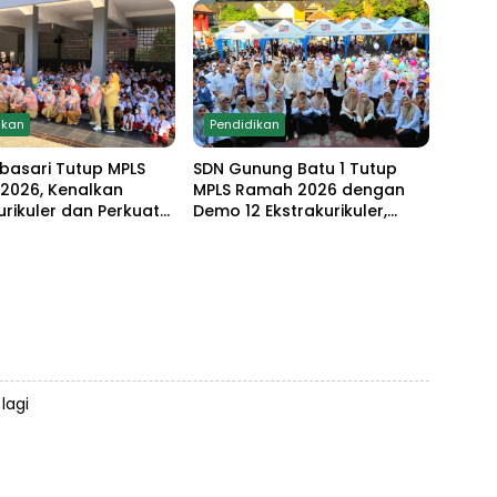
strakurikuler
ikan
Pendidikan
basari Tutup MPLS
SDN Gunung Batu 1 Tutup
2026, Kenalkan
MPLS Ramah 2026 dengan
urikuler dan Perkuat
Demo 12 Ekstrakurikuler,
en Sekolah Anti-
Santunan 25 Anak Yatim,
g
dan Komitmen Cetak Siswa
Berprestasi
lagi