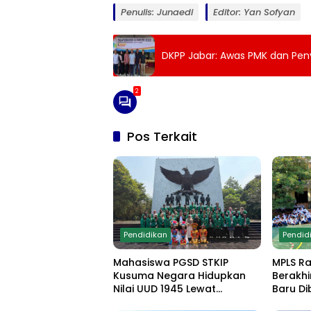
Penulis: Junaedi
Editor: Yan Sofyan
DKPP Jabar: Awas PMK dan Penya
2
Pos Terkait
Pendidikan
Pendid
Mahasiswa PGSD STKIP
MPLS R
Kusuma Negara Hidupkan
Berakhi
Nilai UUD 1945 Lewat
Baru Di
Educamp Inklusif di
Edukasi