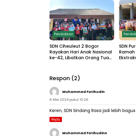
Monumen Pancasila Sakti
Demo Ek
Pendidikan
Pendid
SDN Ciheuleut 2 Bogor
SDN Pur
Rayakan Hari Anak Nasional
Ramah 
ke-42, Libatkan Orang Tua
Ekstrak
dan Gelar Lomba Edukatif
Komitm
untuk Cetak Generasi
Bullyin
Berprestasi
Respon (2)
Muhammad Fatihudin
6 Mei 2024 pukul 10:26
Keren, SDN Sindang Rasa jadi lebih bagus 
Reply
Muhammad Fatihudinn