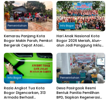
Putih Sambut HUT RI ke-81
Terdampak Kekeringan
Pemerintahan
Info Bogor
Kemarau Panjang Kota
Hari Anak Nasional Kota
Bogor Makin Parah, Pemkot
Bogor 2026 Meriah, Alun-
Bergerak Cepat Atasi
alun Jadi Panggung Inklusi
Kekeringan
Anak
Info Bogor
Pemerintahan
Razia Angkot Tua Kota
Desa Pasirgaok Resmi
Bogor Digencarkan, 313
Bentuk Panitia Pemilihan
Armada Berhasil
BPD, Siapkan Regenerasi
Ditertibkan
Wakil Masyarakat untuk
Masa Jabatan 8 Tahun