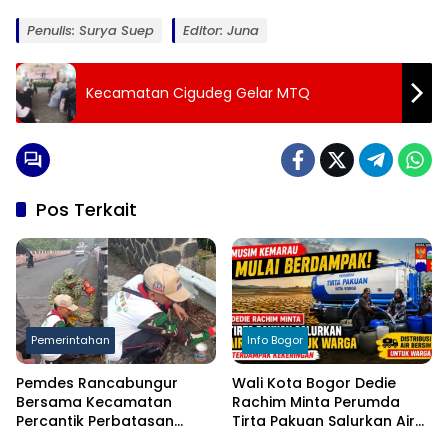
Penulis: Surya Suep
Editor: Juna
Kecamatan Cigudeg Gelar MTQ
Pos Terkait
Pemerintahan
Info Bogor
Pemdes Rancabungur
Wali Kota Bogor Dedie
Bersama Kecamatan
Rachim Minta Perumda
Percantik Perbatasan
Tirta Pakuan Salurkan Air
Ciampea, Cat Pagar Merah
Bersih bagi Warga