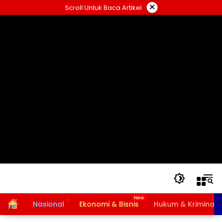
Langsung
×
Scroll Untuk Baca Artikel
ke
konten
Home
Nasional
Ekonomi & Bisnis
Hukum & Kriminal