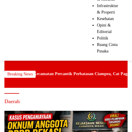
Infrastruktur
& Properti
Kesehatan
Opini &
Editorial
Politik
Ruang Cinta
Pusaka
ama Kecamatan Percantik Perbatasan Ciampea, Cat Pagar Merah Puti
Breaking News
Daerah