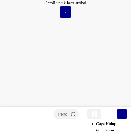
Langsung
Scroll untuk baca artikel
ke
×
konten
Gaya Hidup
& Hiburan