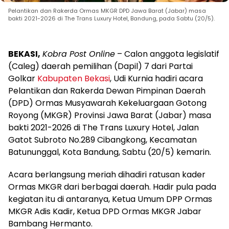
Pelantikan dan Rakerda Ormas MKGR DPD Jawa Barat (Jabar) masa
bakti 2021-2026 di The Trans Luxury Hotel, Bandung, pada Sabtu (20/5).
BEKASI,
Kobra Post Online
– Calon anggota legislatif
(Caleg) daerah pemilihan (Dapil) 7 dari Partai
Golkar
Kabupaten Bekasi
, Udi Kurnia hadiri acara
Pelantikan dan Rakerda Dewan Pimpinan Daerah
(DPD) Ormas Musyawarah Kekeluargaan Gotong
Royong (MKGR) Provinsi Jawa Barat (Jabar) masa
bakti 2021-2026 di The Trans Luxury Hotel, Jalan
Gatot Subroto No.289 Cibangkong, Kecamatan
Batununggal, Kota Bandung, Sabtu (20/5) kemarin.
Acara berlangsung meriah dihadiri ratusan kader
Ormas MKGR dari berbagai daerah. Hadir pula pada
kegiatan itu di antaranya, Ketua Umum DPP Ormas
MKGR Adis Kadir, Ketua DPD Ormas MKGR Jabar
Bambang Hermanto.