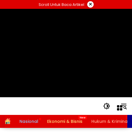
Langsung
×
Scroll Untuk Baca Artikel
ke
konten
Home
Nasional
Ekonomi & Bisnis
Hukum & Kriminal