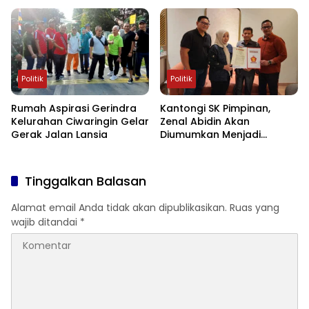
Tidak Netral dan Terlalu
Intervensi Muscam
Politik
Politik
Rumah Aspirasi Gerindra
Kantongi SK Pimpinan,
Kelurahan Ciwaringin Gelar
Zenal Abidin Akan
Gerak Jalan Lansia
Diumumkan Menjadi
Pimpinan DPRD
Tinggalkan Balasan
Alamat email Anda tidak akan dipublikasikan.
Ruas yang
wajib ditandai
*