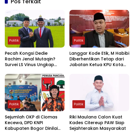
Pos Terkait
Politik
Politik
Pecah Kongsi Dedie
Langgar Kode Etik, M Habibi
Rachim Jenal Mutaqin?
Diberhentikan Tetap dari
Survei LS Vinus Ungkap
Jabatan Ketua KPU Kota
Selisih Kepuasan Publik di
Bogor
Bogor
Politik
Politik
Sejumlah OKP di Ciomas
Riki Maulana Calon Kuat
Kecewa, DPD KNPI
Kades Citereup PAW Siap
Kabupaten Bogor Dinilai
Sejahterakan Masyarakat