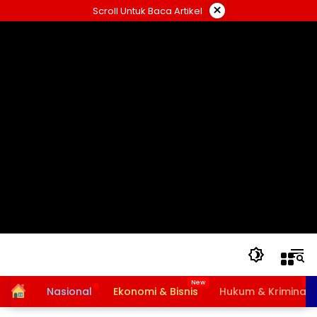
Langsung
×
Scroll Untuk Baca Artikel
ke
konten
Home
Nasional
Ekonomi & Bisnis
Hukum & Kriminal
Bansos PKH dan BPNT