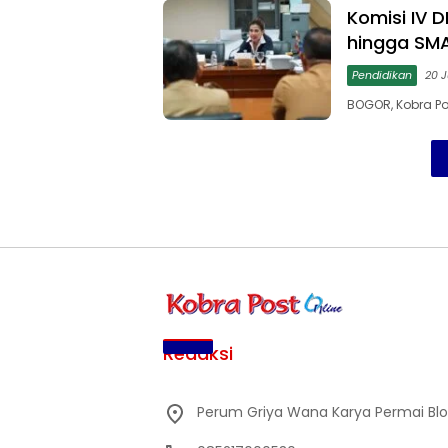
Komisi IV 
hingga SM
Pendidikan
20 J
BOGOR, Kobra Pos
Redaksi
Perum Griya Wana Karya Permai Blok 