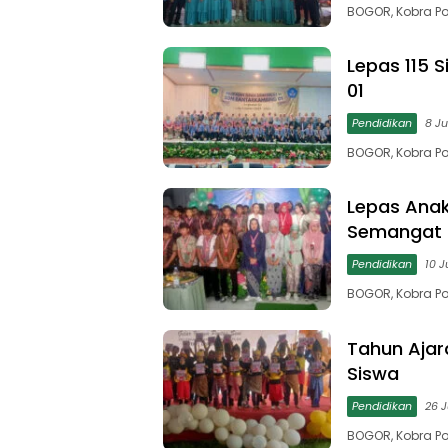
BOGOR, Kobra Po
Lepas 115 
01
Pendidikan
8 Ju
BOGOR, Kobra Po
Lepas Anak
Semangat B
Pendidikan
10 J
BOGOR, Kobra Po
Tahun Ajar
Siswa
Pendidikan
26 J
BOGOR, Kobra P