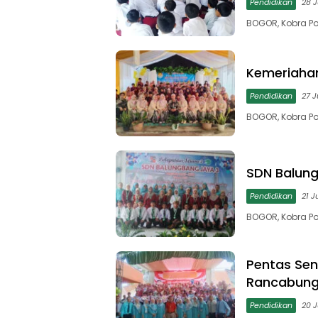
Pendidikan
28 J
BOGOR, Kobra Po
Kemeriahan
Pendidikan
27 J
BOGOR, Kobra Po
SDN Balung
Pendidikan
21 J
BOGOR, Kobra Po
Pentas Sen
Rancabung
Pendidikan
20 J