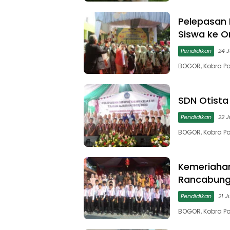
Pelepasan 
Siswa ke O
Pendidikan
24 J
BOGOR, Kobra Po
SDN Otista
Pendidikan
22 J
BOGOR, Kobra Po
Kemeriahan
Rancabung
Pendidikan
21 J
BOGOR, Kobra Po