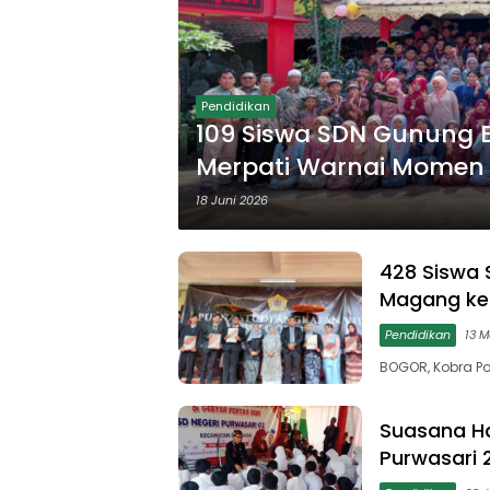
Pendidikan
109 Siswa SDN Gunung B
Merpati Warnai Momen 
18 Juni 2026
428 Siswa 
Magang ke
Pendidikan
13 M
BOGOR, Kobra Po
Suasana Ha
Purwasari 