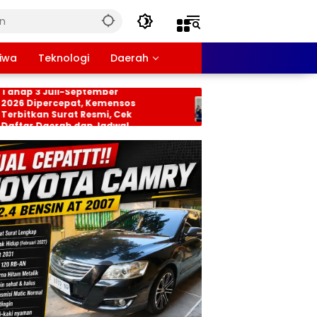
tiwa
Teknologi
Daerah
s PKH dan BPNT
Persiapan HUT RI ke-81
3 Juli-September
Tingkat Kecamatan
ipercepat, Kemensos
Rancabungur Dimatang
kan Surat Resmi, Cek
di Desa Cimulang, Libatk
 Daerah dan Jadwal
Seluruh Elemen Masyara
iran