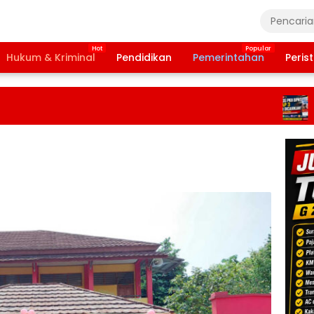
Hukum & Kriminal
Pendidikan
Pemerintahan
Peris
Banso
Tahap 
2026 D
Terbit
Daftar
Penca