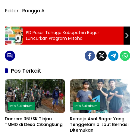
Editor : Rangga A.
PD Pasar Tohaga Kabupaten Bogor
Luncurkan Program Mitoha
Pos Terkait
Info Sukabumi
Info Sukabumi
Danrem 061/SK Tinjau
Remaja Asal Bogor Yang
TMMD di Desa Cikangkung
Tenggelam di Laut Berhasil
Ditemukan