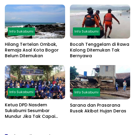
Info Sukabumi
Info Sukabumi
Hilang Tertelan Ombak,
Bocah Tenggelam di Rawa
Remaja Asal Kota Bogor
Kalong Ditemukan Tak
Belum Ditemukan
Bernyawa
Info Sukabumi
Info Sukabumi
Ketua DPD Nasdem
Sarana dan Prasarana
Sukabumi Sesumbar
Rusak Akibat Hujan Deras
Mundur Jika Tak Capai
Target