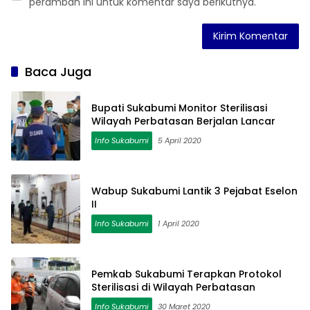
peramban ini untuk komentar saya berikutnya.
Baca Juga
Bupati Sukabumi Monitor Sterilisasi
Wilayah Perbatasan Berjalan Lancar
Info Sukabumi
5 April 2020
Wabup Sukabumi Lantik 3 Pejabat Eselon
II
Info Sukabumi
1 April 2020
Pemkab Sukabumi Terapkan Protokol
Sterilisasi di Wilayah Perbatasan
Info Sukabumi
30 Maret 2020