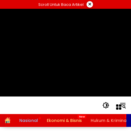
Langsung
×
Scroll Untuk Baca Artikel
ke
konten
Home
Nasional
Ekonomi & Bisnis
Hukum & Kriminal