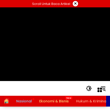
Langsung
×
Scroll Untuk Baca Artikel
ke
konten
Home
Nasional
Ekonomi & Bisnis
Hukum & Kriminal