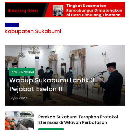
Persiapan HUT RI ke-81
Tingkat Kecamatan
Breaking News
Rancabungur Dimatangkan
di Desa Cimulang, Libatkan
Seluruh Elemen Masyarakat
Kabupaten Sukabumi
Info Sukabumi
Wabup Sukabumi Lantik 3
Pejabat Eselon II
1 April 2020
Pemkab Sukabumi Terapkan Protokol
Sterilisasi di Wilayah Perbatasan