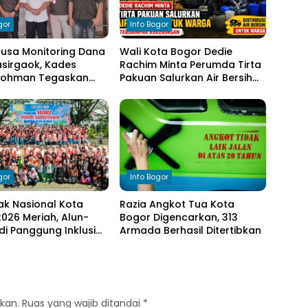
gor
Info Bogor
nusa Monitoring Dana
Wali Kota Bogor Dedie
sirgaok, Kades
Rachim Minta Perumda Tirta
Rohman Tegaskan
Pakuan Salurkan Air Bersih
en Transparansi
bagi Warga Terdampak
olaan Anggaran
Kekeringan
gor
Info Bogor
ak Nasional Kota
Razia Angkot Tua Kota
026 Meriah, Alun-
Bogor Digencarkan, 313
di Panggung Inklusi
Armada Berhasil Ditertibkan
kan.
Ruas yang wajib ditandai
*