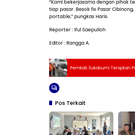
“Kami bekerjasama dengan pihak terk
tiap pasar. Besok fix Pasar Cibinong
portable,” pungkas Haris.
Reporter : Iful Saepulloh
Editor : Rangga A.
Pemkab Sukabumi Terapkan Prot
Pos Terkait