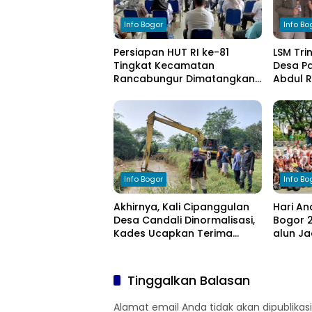
Info Bogor
Info Bo
Persiapan HUT RI ke-81
LSM Tri
Tingkat Kecamatan
Desa Pa
Rancabungur Dimatangkan
Abdul 
di Desa Cimulang, Libatkan
Komitm
Seluruh Elemen Masyarakat
Pengel
Info Bogor
Info Bo
Akhirnya, Kali Cipanggulan
Hari An
Desa Candali Dinormalisasi,
Bogor 2
Kades Ucapkan Terima
alun Ja
Kasih kepada Bupati Bogor
Anak
Tinggalkan Balasan
Alamat email Anda tidak akan dipublikasi