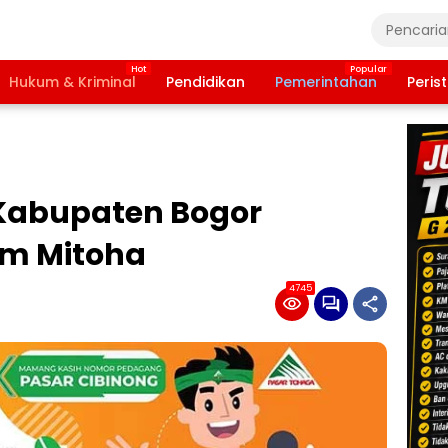
Hukum & Kriminal
Pendidikan
Pemerintahan
Peris
Kabupaten Bogor
am Mitoha
4745