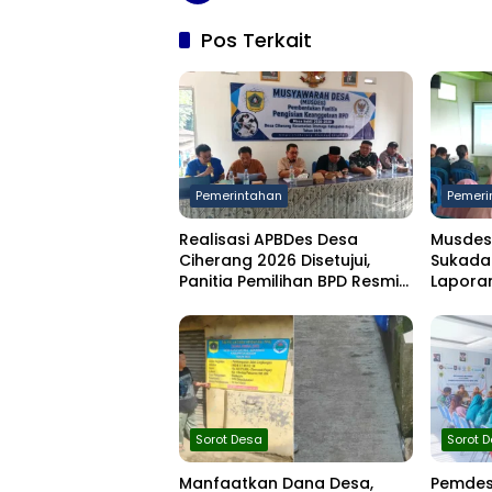
Pos Terkait
Pemerintahan
Pemeri
Realisasi APBDes Desa
Musdes
Ciherang 2026 Disetujui,
Sukada
Panitia Pemilihan BPD Resmi
Laporan
Dibentuk
Semeste
Sorot Desa
Sorot 
Manfaatkan Dana Desa,
Pemdes