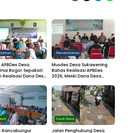
ntahan
Pemerintahan
 APBDes Desa
Musdes Desa Sukawening
mai Bogor Sepakati
Bahas Realisasi APBDes
 Realisasi Dana Desa
2026, Meski Dana Desa
r I 2026
Berkurang Infrastruktur
Tetap Dibangun
Desa
Sorot Desa
 Rancabungur
Jalan Penghubung Desa