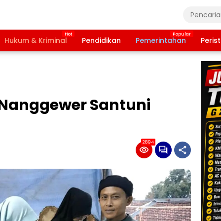
Hukum & Kriminal
Pendidikan
Pemerintahan
Peris
Nanggewer Santuni
2894