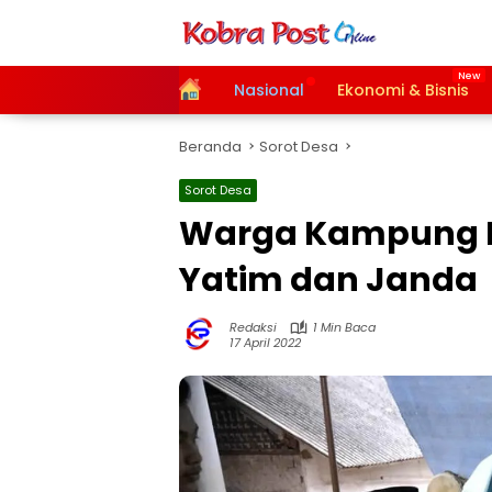
Langsung
ke
konten
Home
Nasional
Ekonomi & Bisnis
Beranda
Sorot Desa
Sorot Desa
Warga Kampung 
Yatim dan Janda
Redaksi
1 Min Baca
17 April 2022