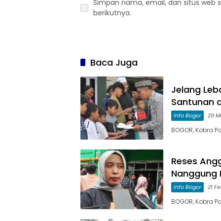
Simpan nama, email, dan situs web 
berikutnya.
Baca Juga
Jelang Leb
Santunan 
Info Bogor
29 M
‎BOGOR, Kobra Po
Reses Angg
Nanggung B
Info Bogor
21 F
BOGOR, Kobra Po