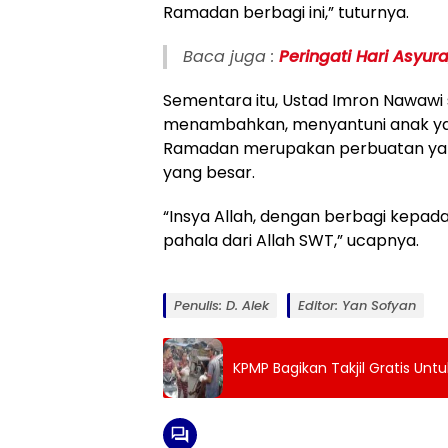
Ramadan berbagi ini,” tuturnya.
Baca juga :
Peringati Hari Asyu
Sementara itu, Ustad Imron Nawaw
menambahkan, menyantuni anak yat
Ramadan merupakan perbuatan yan
yang besar.
“Insya Allah, dengan berbagi kep
pahala dari Allah SWT,” ucapnya.
Penulis: D. Alek
Editor: Yan Sofyan
KPMP Bagikan Takjil Gratis Untu