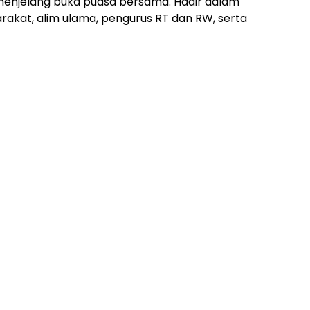
enjelang buka puasa bersama. Hadir dalam
arakat, alim ulama, pengurus RT dan RW, serta