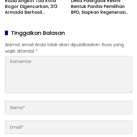
Razia Angkot Tua Kota
Desa Pasirgaok Resmi
Bogor Digencarkan, 313
Bentuk Panitia Pemilihan
Armada Berhasil
BPD, Siapkan Regenerasi
Ditertibkan
Wakil Masyarakat untuk
Masa Jabatan 8 Tahun
Tinggalkan Balasan
Alamat email Anda tidak akan dipublikasikan.
Ruas yang
wajib ditandai
*