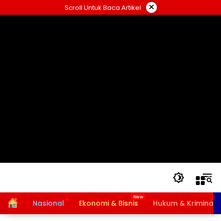
Langsung
×
Scroll Untuk Baca Artikel
ke
konten
Home
Nasional
Ekonomi & Bisnis
Hukum & Kriminal