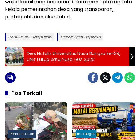
wujud komitmen bersama dalam menciptakan tata
kelola pemerintahan desa yang transparan,
partisipatif, dan akuntabel.
Penulis: Iful Saepulloh
Editor: Iyan Sopiyan
Dies Natalis Universitas Nusa Bangsa ke-39,
UNB Tutup Satu Nusa Fest 2026
Pos Terkait
Pemerintahan
Info Bogor