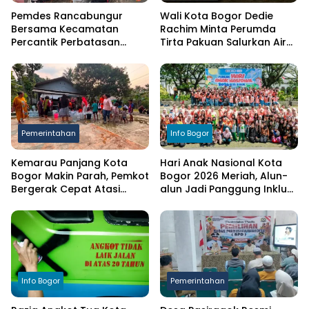
Pemdes Rancabungur
Wali Kota Bogor Dedie
Bersama Kecamatan
Rachim Minta Perumda
Percantik Perbatasan
Tirta Pakuan Salurkan Air
Ciampea, Cat Pagar Merah
Bersih bagi Warga
Putih Sambut HUT RI ke-81
Terdampak Kekeringan
Pemerintahan
Info Bogor
Kemarau Panjang Kota
Hari Anak Nasional Kota
Bogor Makin Parah, Pemkot
Bogor 2026 Meriah, Alun-
Bergerak Cepat Atasi
alun Jadi Panggung Inklusi
Kekeringan
Anak
Info Bogor
Pemerintahan