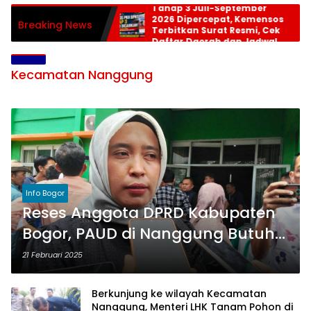
Tahap 3 Juli-September
2026 Dipercepat, Kemensos
Breaking News
Terbitkan Surat Resmi, Cek
Daftar Daerah dan Jadwal
Pencairan
Kecamatan Nanggung
Info Bogor
Reses Anggota DPRD Kabupaten
Bogor, PAUD di Nanggung Butuh
Perhatian Serius
21 Februari 2025
Berkunjung ke wilayah Kecamatan
Nanggung, Menteri LHK Tanam Pohon di