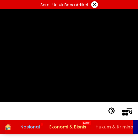
Langsung
×
Scroll Untuk Baca Artikel
ke
konten
Home
Nasional
Ekonomi & Bisnis
Hukum & Kriminal
Bansos PKH dan BPNT