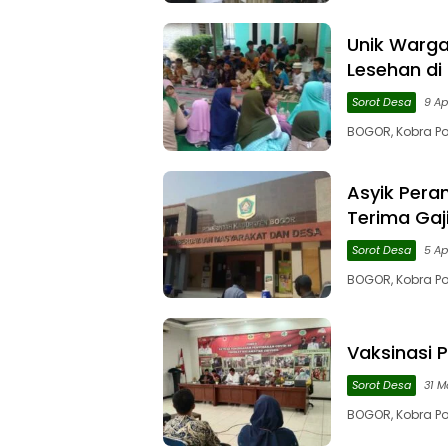
Unik Warga
Lesehan di
Sorot Desa
9 Ap
BOGOR, Kobra P
Asyik Pera
Terima Gaji
Sorot Desa
5 Ap
BOGOR, Kobra Po
Vaksinasi P
Sorot Desa
31 M
BOGOR, Kobra P