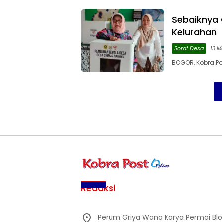
Sebaiknya 
Kelurahan
Sorot Desa
13 M
BOGOR, Kobra Po
Redaksi
Perum Griya Wana Karya Permai Blok 