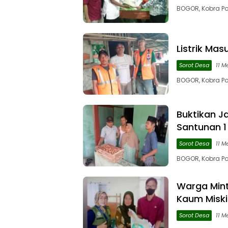
BOGOR, Kobra Po
Listrik Mas
Sorot Desa
11 M
BOGOR, Kobra Po
Buktikan J
Santunan 1 
Sorot Desa
11 M
BOGOR, Kobra Pos
Warga Mint
Kaum Misk
Sorot Desa
11 M