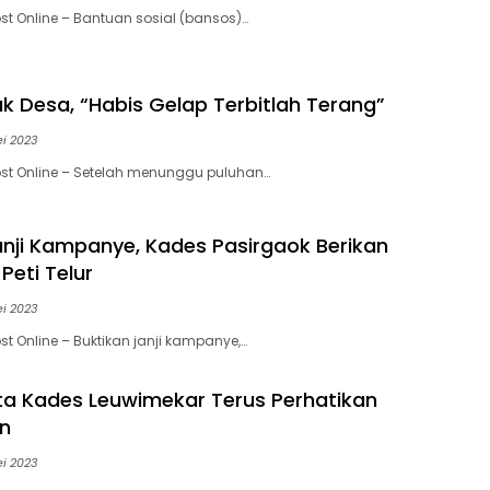
st Online – Bantuan sosial (bansos)…
uk Desa, “Habis Gelap Terbitlah Terang”
ei 2023
st Online – Setelah menunggu puluhan…
anji Kampanye, Kades Pasirgaok Berikan
Peti Telur
ei 2023
t Online – Buktikan janji kampanye,…
a Kades Leuwimekar Terus Perhatikan
in
ei 2023