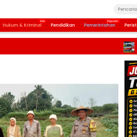
Hukum & Kriminal
Pendidikan
Pemerintahan
Peris
Bansos 
Tahap 3
2026 Di
Terbitka
Daftar 
Pencair