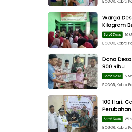
BOGOR, Kobra Po
Warga Desa
Kilogram B
Sorot Desa
10 M
BOGOR, Kobra Po
Dana Desa 
900 Ribu
Sorot Desa
5 Me
BOGOR, Kobra Po
100 Hari, 
Perubahan
Sorot Desa
28 A
BOGOR, Kobra P