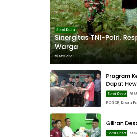
Sorot Desa
Sinergitas TNI-Polri, R
Warga
18 Mei 2023
Program K
Dapat Hew
Sorot Desa
16 M
BOGOR, Kobra Po
Giliran Des
Sorot Desa
13 M