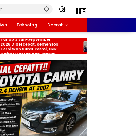
tiwa
Teknologi
Daerah
PKH dan BPNT
Persiapan HUT RI ke-81
 Juli-September
Tingkat Kecamatan
percepat, Kemensos
Rancabungur Dimatangka
n Surat Resmi, Cek
di Desa Cimulang, Libatka
Daerah dan Jadwal
Seluruh Elemen Masyaraka
an