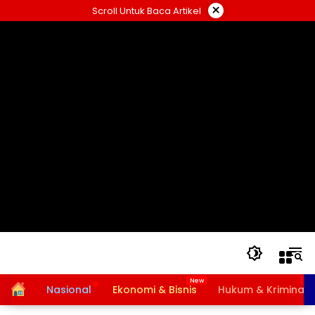
Langsung
×
Scroll Untuk Baca Artikel
ke
konten
Home
Nasional
Ekonomi & Bisnis
Hukum & Kriminal
Bansos PKH dan BPNT