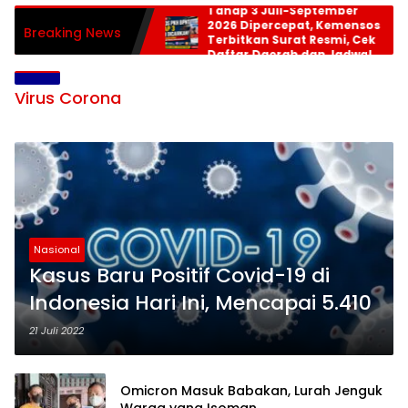
Tahap 3 Juli-September
2026 Dipercepat, Kemensos
Breaking News
Terbitkan Surat Resmi, Cek
Daftar Daerah dan Jadwal
Pencairan
Virus Corona
Nasional
Kasus Baru Positif Covid-19 di
Indonesia Hari Ini, Mencapai 5.410
21 Juli 2022
Omicron Masuk Babakan, Lurah Jenguk