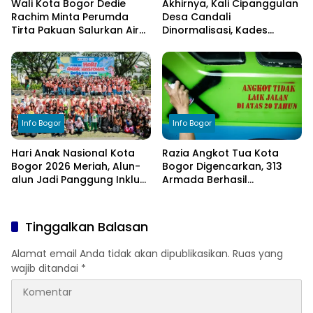
Wali Kota Bogor Dedie
Akhirnya, Kali Cipanggulan
Rachim Minta Perumda
Desa Candali
Tirta Pakuan Salurkan Air
Dinormalisasi, Kades
Bersih bagi Warga
Ucapkan Terima Kasih
Terdampak Kekeringan
kepada Bupati Bogor
Info Bogor
Info Bogor
Hari Anak Nasional Kota
Razia Angkot Tua Kota
Bogor 2026 Meriah, Alun-
Bogor Digencarkan, 313
alun Jadi Panggung Inklusi
Armada Berhasil
Anak
Ditertibkan
Tinggalkan Balasan
Alamat email Anda tidak akan dipublikasikan.
Ruas yang
wajib ditandai
*