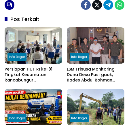
Pos Terkait
Info Bogor
Info Bogor
Persiapan HUT RI ke-81
LSM Trinusa Monitoring
Tingkat Kecamatan
Dana Desa Pasirgaok,
Rancabungur
Kades Abdul Rohman
Dimatangkan di Desa
Tegaskan Komitmen
Cimulang, Libatkan Seluruh
Transparansi Pengelolaan
Elemen Masyarakat
Anggaran
Info Bogor
Info Bogor