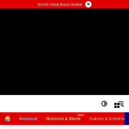
Langsung
×
Scroll Untuk Baca Artikel
ke
konten
Home
Nasional
Ekonomi & Bisnis
Hukum & Kriminal