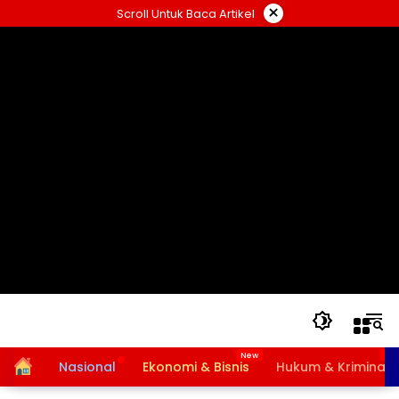
Langsung
×
Scroll Untuk Baca Artikel
ke
konten
Home
Nasional
Ekonomi & Bisnis
Hukum & Kriminal
Bansos PKH dan BPNT