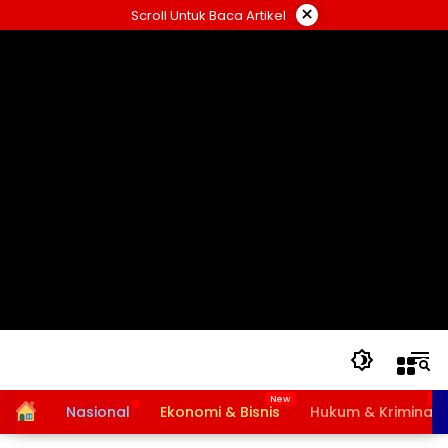
Langsung
×
Scroll Untuk Baca Artikel
ke
konten
Home
Nasional
Ekonomi & Bisnis
Hukum & Kriminal
Bansos PKH dan BPNT