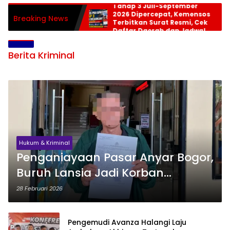
Tahap 3 Juli-September
2026 Dipercepat, Kemensos
Breaking News
Terbitkan Surat Resmi, Cek
Daftar Daerah dan Jadwal
Pencairan
Berita Kriminal
Hukum & Kriminal
Penganiayaan Pasar Anyar Bogor,
Buruh Lansia Jadi Korban
Pemukulan
28 Februari 2026
Pengemudi Avanza Halangi Laju