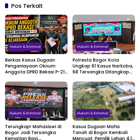
Pos Terkait
Hukum & Kriminal
Hukum & Kriminal
Berkas Kasus Dugaan
Polresta Bogor Kota
Penganiayaan Oknum
Ungkap 61 Kasus Narkoba,
Anggota DPRD Bekasi P-21,
68 Tersangka Ditangkap
Pelimpahan Tersangka
dalam Tiga Bulan
Jadi Sorotan
Hukum & Kriminal
Hukum & Kriminal
Terungkap! Mahasiswi di
Kasus Dugaan Mafia
Bogor Jadi Tersangka
Tanah di Bogor Kembali
Kematian Bayi,
Mencuat, Pemilik Lahan 4,1