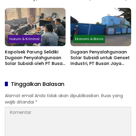
Sembunyikan Kehamilan
Hektare Minta
hingga Simpan Jasad di
Perlindungan Hukum
Lemari
Hukum & Kriminal
Ekonomi & Bisnis
Kapolsek Parung Selidiki
Dugaan Penyalahgunaan
Dugaan Penyalahgunaan
Solar Subsidi untuk Genset
Solar Subsidi oleh PT Busan
Industri, PT Busan Jaya
Jaya Sukses
Sukses Akui Pembelian 60
Liter BBM
Tinggalkan Balasan
Alamat email Anda tidak akan dipublikasikan.
Ruas yang
wajib ditandai
*