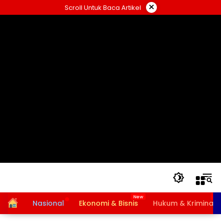
Langsung
×
Scroll Untuk Baca Artikel
ke
konten
Home
Nasional
Ekonomi & Bisnis
Hukum & Kriminal