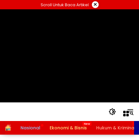
Langsung
×
Scroll Untuk Baca Artikel
ke
konten
Home
Nasional
Ekonomi & Bisnis
Hukum & Kriminal