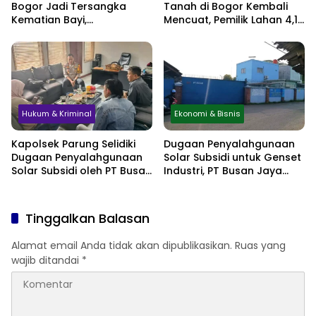
Bogor Jadi Tersangka
Tanah di Bogor Kembali
Kematian Bayi,
Mencuat, Pemilik Lahan 4,1
Sembunyikan Kehamilan
Hektare Minta
hingga Simpan Jasad di
Perlindungan Hukum
Lemari
Hukum & Kriminal
Ekonomi & Bisnis
Kapolsek Parung Selidiki
Dugaan Penyalahgunaan
Dugaan Penyalahgunaan
Solar Subsidi untuk Genset
Solar Subsidi oleh PT Busan
Industri, PT Busan Jaya
Jaya Sukses
Sukses Akui Pembelian 60
Liter BBM
Tinggalkan Balasan
Alamat email Anda tidak akan dipublikasikan.
Ruas yang
wajib ditandai
*