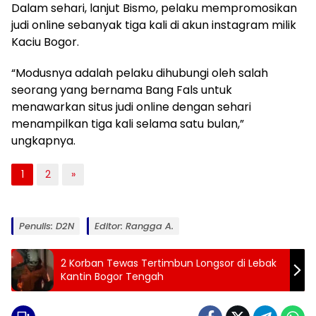
Dalam sehari, lanjut Bismo, pelaku mempromosikan
judi online sebanyak tiga kali di akun instagram milik
Kaciu Bogor.
“Modusnya adalah pelaku dihubungi oleh salah
seorang yang bernama Bang Fals untuk
menawarkan situs judi online dengan sehari
menampilkan tiga kali selama satu bulan,”
ungkapnya.
1
2
»
Penulis: D2N
Editor: Rangga A.
2 Korban Tewas Tertimbun Longsor di Lebak
Kantin Bogor Tengah