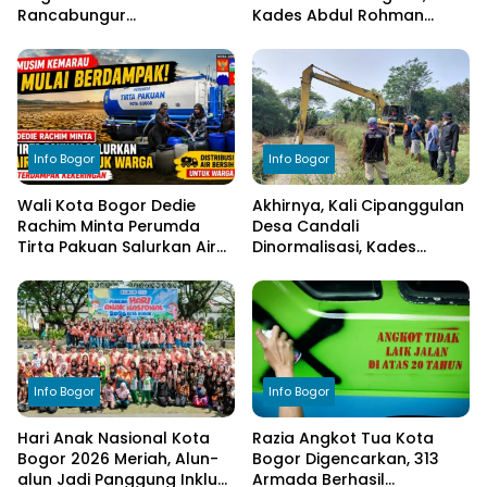
Rancabungur
Kades Abdul Rohman
Dimatangkan di Desa
Tegaskan Komitmen
Cimulang, Libatkan Seluruh
Transparansi Pengelolaan
Elemen Masyarakat
Anggaran
Info Bogor
Info Bogor
Wali Kota Bogor Dedie
Akhirnya, Kali Cipanggulan
Rachim Minta Perumda
Desa Candali
Tirta Pakuan Salurkan Air
Dinormalisasi, Kades
Bersih bagi Warga
Ucapkan Terima Kasih
Terdampak Kekeringan
kepada Bupati Bogor
Info Bogor
Info Bogor
Hari Anak Nasional Kota
Razia Angkot Tua Kota
Bogor 2026 Meriah, Alun-
Bogor Digencarkan, 313
alun Jadi Panggung Inklusi
Armada Berhasil