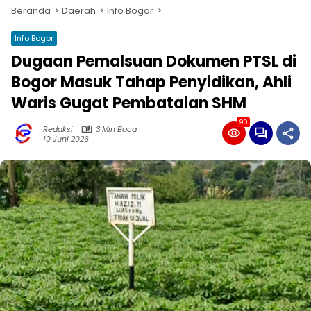
Beranda
Daerah
Info Bogor
Info Bogor
Dugaan Pemalsuan Dokumen PTSL di
Bogor Masuk Tahap Penyidikan, Ahli
Waris Gugat Pembatalan SHM
90
Redaksi
3 Min Baca
10 Juni 2026