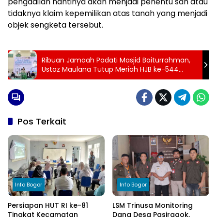
pengadilan nantinya akan menjadi penentu sah atau
tidaknya klaim kepemilikan atas tanah yang menjadi
objek sengketa tersebut.
Ribuan Jamaah Padati Masjid Baiturrahman,
Ustaz Maulana Tutup Meriah HJB ke-544
Rancabungur
Pos Terkait
Info Bogor
Info Bogor
Persiapan HUT RI ke-81
LSM Trinusa Monitoring
Tingkat Kecamatan
Dana Desa Pasirgaok,