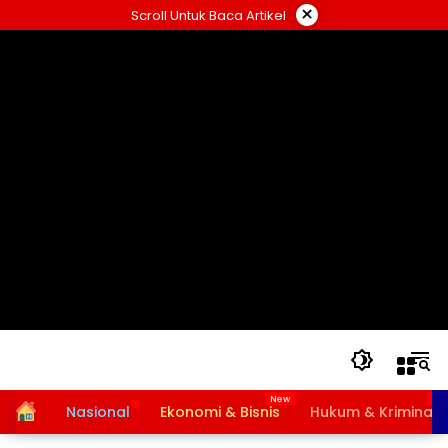
Langsung
×
Scroll Untuk Baca Artikel
ke
konten
Home
Nasional
Ekonomi & Bisnis
Hukum & Kriminal