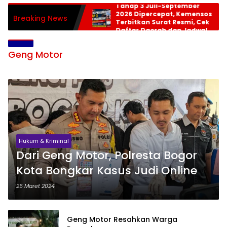
Tahap 3 Juli-September
2026 Dipercepat, Kemensos
Breaking News
Terbitkan Surat Resmi, Cek
Daftar Daerah dan Jadwal
Pencairan
Geng Motor
Hukum & Kriminal
Dari Geng Motor, Polresta Bogor
Kota Bongkar Kasus Judi Online
25 Maret 2024
Geng Motor Resahkan Warga