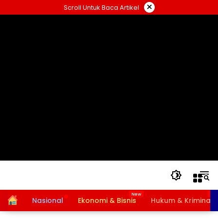
Langsung
×
Scroll Untuk Baca Artikel
ke
konten
Home
Nasional
Ekonomi & Bisnis
Hukum & Kriminal
Bansos PKH dan BPNT