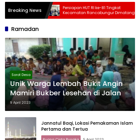
ap 3 Juli-
Persiapan HUT RI ke-81 Tingkat
Breaking News
pat, Kemensos
Kecamatan Rancabungur Dimatangkan
ek Daftar Daerah
di Desa Cimulang, Libatkan Seluruh
Elemen Masyarakat
Ramadan
Sorot Desa
Unik Warga Lembah Bukit Angin
Mamiri Bukber Lesehan di Jalan
9 April 2023
Jannatul Baqi, Lokasi Pemakaman Islam
Pertama dan Tertua
Ruang Cinta Pusaka
5 April 2023