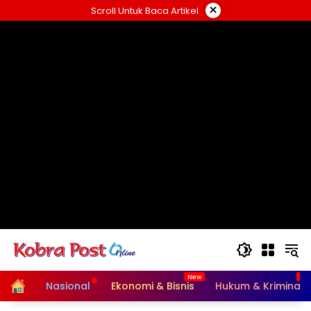
Langsung
×
Scroll Untuk Baca Artikel
ke
konten
Home
Nasional
Ekonomi & Bisnis
Hukum & Kriminal