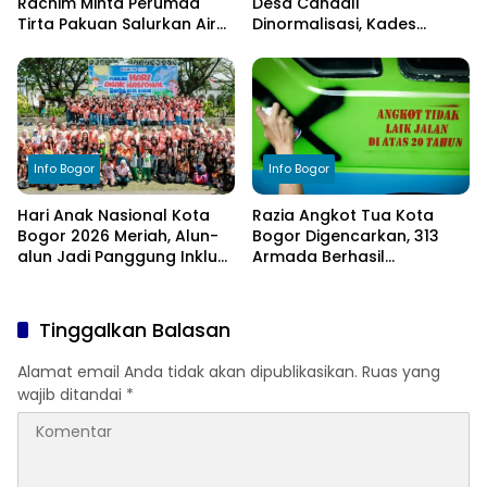
Rachim Minta Perumda
Desa Candali
Tirta Pakuan Salurkan Air
Dinormalisasi, Kades
Bersih bagi Warga
Ucapkan Terima Kasih
Terdampak Kekeringan
kepada Bupati Bogor
Info Bogor
Info Bogor
Hari Anak Nasional Kota
Razia Angkot Tua Kota
Bogor 2026 Meriah, Alun-
Bogor Digencarkan, 313
alun Jadi Panggung Inklusi
Armada Berhasil
Anak
Ditertibkan
Tinggalkan Balasan
Alamat email Anda tidak akan dipublikasikan.
Ruas yang
wajib ditandai
*