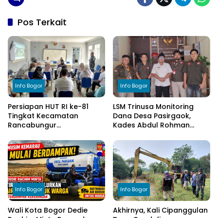
Pos Terkait
Info Bogor
Info Bogor
Persiapan HUT RI ke-81
LSM Trinusa Monitoring
Tingkat Kecamatan
Dana Desa Pasirgaok,
Rancabungur
Kades Abdul Rohman
Dimatangkan di Desa
Tegaskan Komitmen
Cimulang, Libatkan Seluruh
Transparansi Pengelolaan
Elemen Masyarakat
Anggaran
Info Bogor
Info Bogor
Wali Kota Bogor Dedie
Akhirnya, Kali Cipanggulan