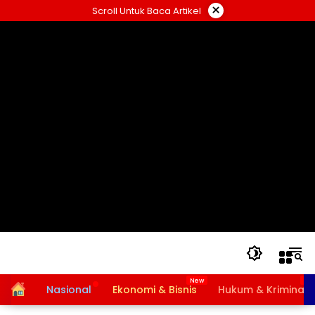
Langsung
×
Scroll Untuk Baca Artikel
ke
konten
Home
Nasional
Ekonomi & Bisnis
Hukum & Kriminal