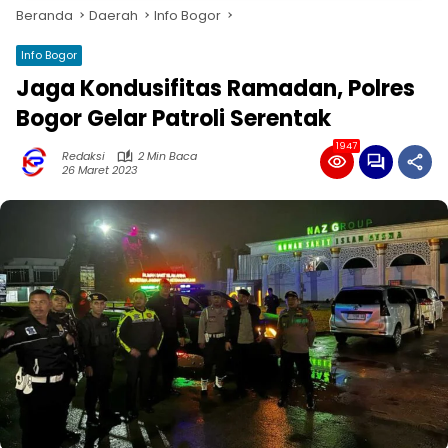
Beranda
Daerah
Info Bogor
Info Bogor
Jaga Kondusifitas Ramadan, Polres
Bogor Gelar Patroli Serentak
1947
Redaksi
2 Min Baca
26 Maret 2023