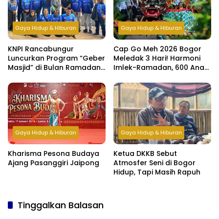
Gaya Hidup & Hiburan
Gaya Hidup & Hiburan
KNPI Rancabungur
Cap Go Meh 2026 Bogor
Luncurkan Program “Geber
Meledak 3 Hari! Harmoni
Masjid” di Bulan Ramadan,
Imlek-Ramadan, 600 Anak
Bangun Kepedulian dan
Yatim & Difabel Ikut Bukber
Kebersamaan Pemuda
Gaya Hidup & Hiburan
Gaya Hidup & Hiburan
Kharisma Pesona Budaya
Ketua DKKB Sebut
Ajang Pasanggiri Jaipong
Atmosfer Seni di Bogor
Hidup, Tapi Masih Rapuh
Tinggalkan Balasan