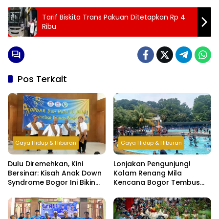
Tarif Biskita Trans Pakuan Ditetapkan Rp 4
Ribu
Pos Terkait
Gaya Hidup & Hiburan
Gaya Hidup & Hiburan
Dulu Diremehkan, Kini
Lonjakan Pengunjung!
Bersinar: Kisah Anak Down
Kolam Renang Mila
Syndrome Bogor Ini Bikin
Kencana Bogor Tembus
Haru
500 Orang per Hari di Libur
Lebaran