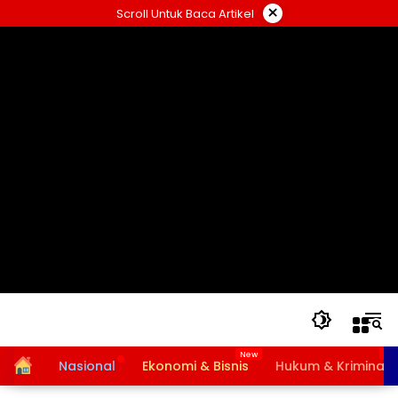
Langsung
×
Scroll Untuk Baca Artikel
ke
konten
Home
Nasional
Ekonomi & Bisnis
Hukum & Kriminal