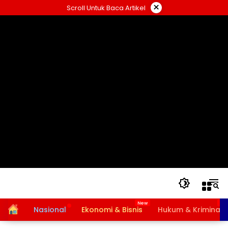
Langsung
×
Scroll Untuk Baca Artikel
ke
konten
Home
Nasional
Ekonomi & Bisnis
Hukum & Kriminal