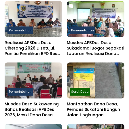
Pemerintahan
Pemerintahan
Realisasi APBDes Desa
Musdes APBDes Desa
Ciherang 2026 Disetujui,
Sukadamai Bogor Sepakati
Panitia Pemilihan BPD Resmi
Laporan Realisasi Dana
Dibentuk
Desa Semester I 2026
Pemerintahan
Sorot Desa
Musdes Desa Sukawening
Manfaatkan Dana Desa,
Bahas Realisasi APBDes
Pemdes Sukatani Bangun
2026, Meski Dana Desa
Jalan Lingkungan
Berkurang Infrastruktur
Tetap Dibangun