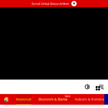
Langsung
×
Scroll Untuk Baca Artikel
ke
konten
Home
Nasional
Ekonomi & Bisnis
Hukum & Kriminal
Bansos PKH dan BPNT