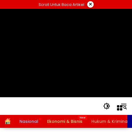
Langsung
×
Scroll Untuk Baca Artikel
ke
konten
Home
Nasional
Ekonomi & Bisnis
Hukum & Kriminal