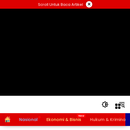
Langsung
×
Scroll Untuk Baca Artikel
ke
konten
Home
Nasional
Ekonomi & Bisnis
Hukum & Kriminal