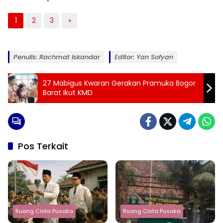
1
2
3
»
Penulis: Rachmat Iskandar
Editor: Yan Sofyan
27 Mabigus Kwaran Gerakan Pramuka Bogor
Barat Ikut KMD
Pos Terkait
Ruang Cinta Pusaka
Ruang Cinta Pusaka