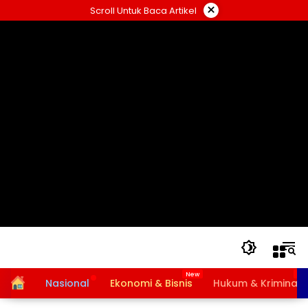
Langsung
×
Scroll Untuk Baca Artikel
ke
konten
Home
Nasional
Ekonomi & Bisnis
Hukum & Kriminal