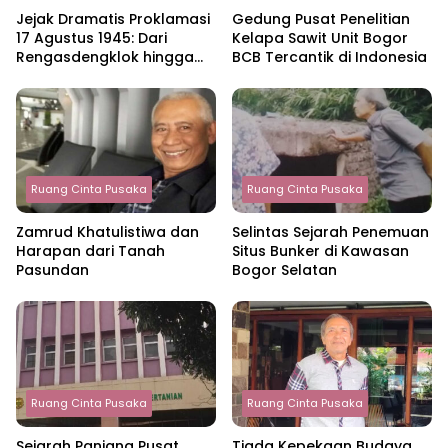
Jejak Dramatis Proklamasi
Gedung Pusat Penelitian
17 Agustus 1945: Dari
Kelapa Sawit Unit Bogor
Rengasdengklok hingga
BCB Tercantik di Indonesia
Lahirnya Republik
Indonesia
Ruang Cinta Pusaka
Ruang Cinta Pusaka
Zamrud Khatulistiwa dan
Selintas Sejarah Penemuan
Harapan dari Tanah
Situs Bunker di Kawasan
Pasundan
Bogor Selatan
Ruang Cinta Pusaka
Ruang Cinta Pusaka
Sejarah Panjang Pusat
Tiada Kepekaan Budaya