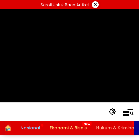
Langsung
×
Scroll Untuk Baca Artikel
ke
konten
Home
Nasional
Ekonomi & Bisnis
Hukum & Kriminal