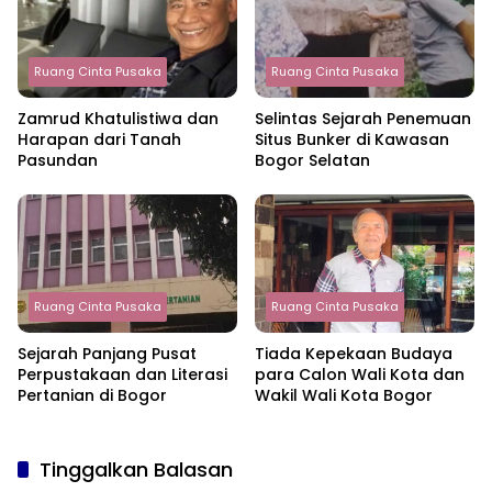
Ruang Cinta Pusaka
Ruang Cinta Pusaka
Zamrud Khatulistiwa dan
Selintas Sejarah Penemuan
Harapan dari Tanah
Situs Bunker di Kawasan
Pasundan
Bogor Selatan
Ruang Cinta Pusaka
Ruang Cinta Pusaka
Sejarah Panjang Pusat
Tiada Kepekaan Budaya
Perpustakaan dan Literasi
para Calon Wali Kota dan
Pertanian di Bogor
Wakil Wali Kota Bogor
Tinggalkan Balasan