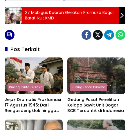
27 Mabigus Kwaran Gerakan Pramuka Bogor
Barat Ikut KMD
Pos Terkait
Ruang Cinta Pusaka
Ruang Cinta Pusaka
Jejak Dramatis Proklamasi
Gedung Pusat Penelitian
17 Agustus 1945: Dari
Kelapa Sawit Unit Bogor
Rengasdengklok hingga
BCB Tercantik di Indonesia
Lahirnya Republik
Indonesia