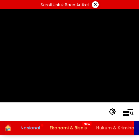
Langsung
×
Scroll Untuk Baca Artikel
ke
konten
Home
Nasional
Ekonomi & Bisnis
Hukum & Kriminal