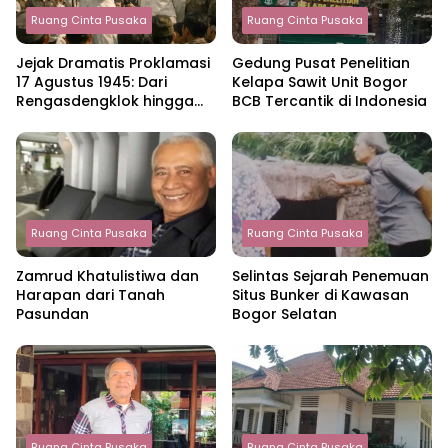
Ruang Cinta Pusaka
Ruang Cinta Pusaka
Jejak Dramatis Proklamasi
Gedung Pusat Penelitian
17 Agustus 1945: Dari
Kelapa Sawit Unit Bogor
Rengasdengklok hingga
BCB Tercantik di Indonesia
Lahirnya Republik
Indonesia
Ruang Cinta Pusaka
Ruang Cinta Pusaka
Zamrud Khatulistiwa dan
Selintas Sejarah Penemuan
Harapan dari Tanah
Situs Bunker di Kawasan
Pasundan
Bogor Selatan
Ruang Cinta Pusaka
Ruang Cinta Pusaka