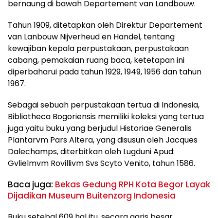
bernaung di bawah Departement van Landbouw.
Tahun 1909, ditetapkan oleh Direktur Departement
van Lanbouw Nijverheud en Handel, tentang
kewajiban kepala perpustakaan, perpustakaan
cabang, pemakaian ruang baca, ketetapan ini
diperbaharui pada tahun 1929, 1949, 1956 dan tahun
1967.
Sebagai sebuah perpustakaan tertua di Indonesia,
Bibliotheca Bogoriensis memiliki koleksi yang tertua
juga yaitu buku yang berjudul Historiae Generalis
Plantarvm Pars Altera, yang disusun oleh Jacques
Dalechamps, diterbitkan oleh Lugduni Apud:
Gvlielmvm Rovillivm Svs Scyto Venito, tahun 1586.
Baca juga:
Bekas Gedung RPH Kota Begor Layak
Dijadikan Museum Buitenzorg Indonesia
Buku setebal 609 hal itu, secara garis besar