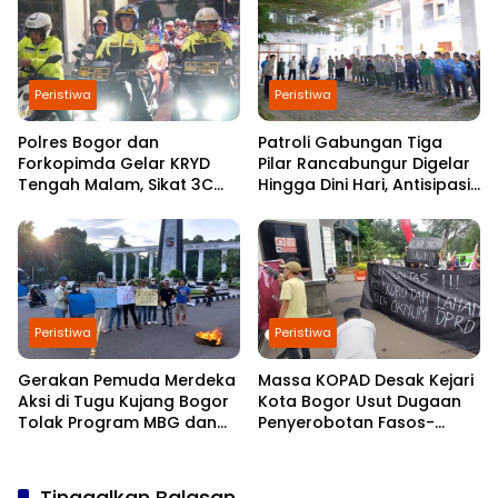
Peristiwa
Peristiwa
Polres Bogor dan
Patroli Gabungan Tiga
Forkopimda Gelar KRYD
Pilar Rancabungur Digelar
Tengah Malam, Sikat 3C
Hingga Dini Hari, Antisipasi
dan Jaga Keamanan
Gangguan Kamtibmas
Kabupaten Bogor
Selama Ramadan
Peristiwa
Peristiwa
Gerakan Pemuda Merdeka
Massa KOPAD Desak Kejari
Aksi di Tugu Kujang Bogor
Kota Bogor Usut Dugaan
Tolak Program MBG dan
Penyerobotan Fasos-
Koperasi Merah Putih
Fasum di Cimahpar
Tinggalkan Balasan