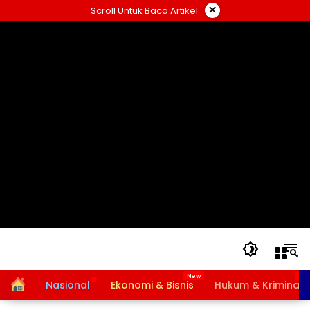
Langsung
×
Scroll Untuk Baca Artikel
ke
konten
Home
Nasional
Ekonomi & Bisnis
Hukum & Kriminal