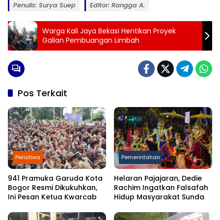
Penulis: Surya Suep
Editor: Rangga A.
Warga Kali Jaya Bekasi Hentikan Proyek
Galian Pembuangan Limbah
Pos Terkait
Peristiwa
Pemerintahan
941 Pramuka Garuda Kota
Helaran Pajajaran, Dedie
Bogor Resmi Dikukuhkan,
Rachim Ingatkan Falsafah
Ini Pesan Ketua Kwarcab
Hidup Masyarakat Sunda