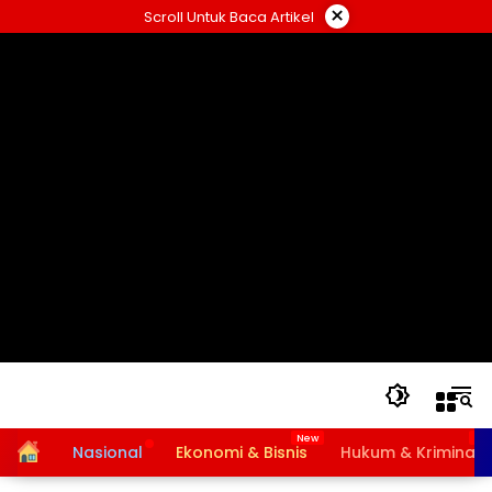
Langsung
×
Scroll Untuk Baca Artikel
ke
konten
Home
Nasional
Ekonomi & Bisnis
Hukum & Kriminal
Bansos PKH dan BPNT