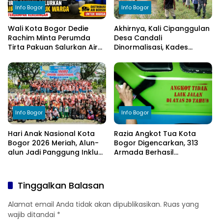
Info Bogor
Info Bogor
Wali Kota Bogor Dedie
Akhirnya, Kali Cipanggulan
Rachim Minta Perumda
Desa Candali
Tirta Pakuan Salurkan Air
Dinormalisasi, Kades
Bersih bagi Warga
Ucapkan Terima Kasih
Terdampak Kekeringan
kepada Bupati Bogor
Info Bogor
Info Bogor
Hari Anak Nasional Kota
Razia Angkot Tua Kota
Bogor 2026 Meriah, Alun-
Bogor Digencarkan, 313
alun Jadi Panggung Inklusi
Armada Berhasil
Anak
Ditertibkan
Tinggalkan Balasan
Alamat email Anda tidak akan dipublikasikan.
Ruas yang
wajib ditandai
*