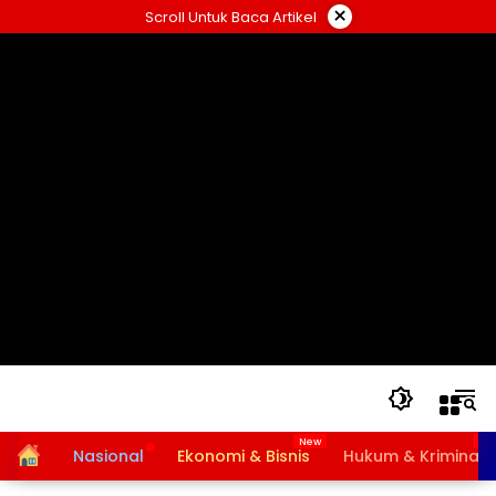
Langsung
×
Scroll Untuk Baca Artikel
ke
konten
Home
Nasional
Ekonomi & Bisnis
Hukum & Kriminal