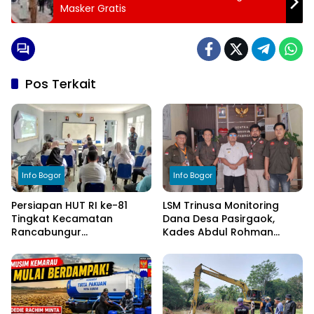
Masker Gratis
Pos Terkait
Info Bogor
Info Bogor
Persiapan HUT RI ke-81
LSM Trinusa Monitoring
Tingkat Kecamatan
Dana Desa Pasirgaok,
Rancabungur
Kades Abdul Rohman
Dimatangkan di Desa
Tegaskan Komitmen
Cimulang, Libatkan Seluruh
Transparansi Pengelolaan
Elemen Masyarakat
Anggaran