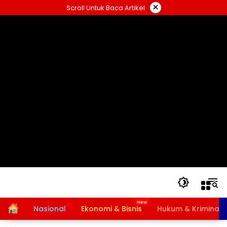
Langsung
×
Scroll Untuk Baca Artikel
ke
konten
Home
Nasional
Ekonomi & Bisnis
Hukum & Kriminal
Bansos PKH dan BPNT