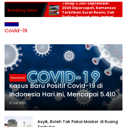
Tahap 3 Juli-September
2026 Dipercepat, Kemensos
Breaking News
Terbitkan Surat Resmi, Cek
Daftar Daerah dan Jadwal
Pencairan
Covid-19
Nasional
Kasus Baru Positif Covid-19 di
Indonesia Hari Ini, Mencapai 5.410
21 Juli 2022
Asyik, Boleh Tak Pakai Masker di Ruang