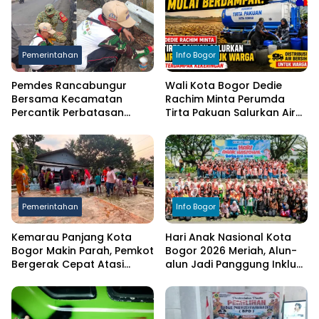
Pemerintahan
Info Bogor
Pemdes Rancabungur
Wali Kota Bogor Dedie
Bersama Kecamatan
Rachim Minta Perumda
Percantik Perbatasan
Tirta Pakuan Salurkan Air
Ciampea, Cat Pagar Merah
Bersih bagi Warga
Putih Sambut HUT RI ke-81
Terdampak Kekeringan
Pemerintahan
Info Bogor
Kemarau Panjang Kota
Hari Anak Nasional Kota
Bogor Makin Parah, Pemkot
Bogor 2026 Meriah, Alun-
Bergerak Cepat Atasi
alun Jadi Panggung Inklusi
Kekeringan
Anak