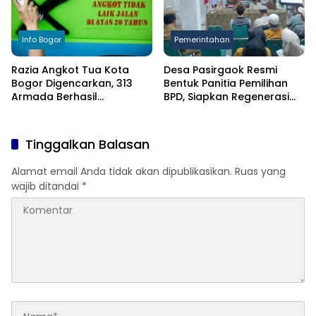
Info Bogor
Pemerintahan
Razia Angkot Tua Kota
Desa Pasirgaok Resmi
Bogor Digencarkan, 313
Bentuk Panitia Pemilihan
Armada Berhasil
BPD, Siapkan Regenerasi
Ditertibkan
Wakil Masyarakat untuk
Masa Jabatan 8 Tahun
Tinggalkan Balasan
Alamat email Anda tidak akan dipublikasikan.
Ruas yang
wajib ditandai
*