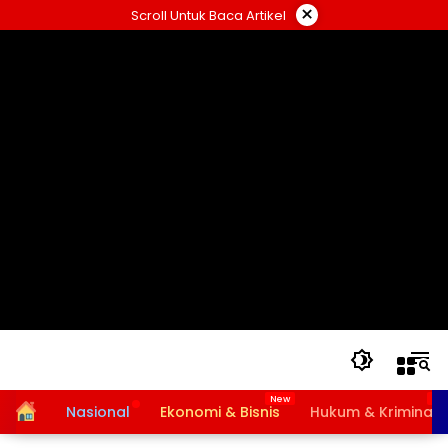
Langsung
×
Scroll Untuk Baca Artikel
ke
konten
Home
Nasional
Ekonomi & Bisnis
Hukum & Kriminal