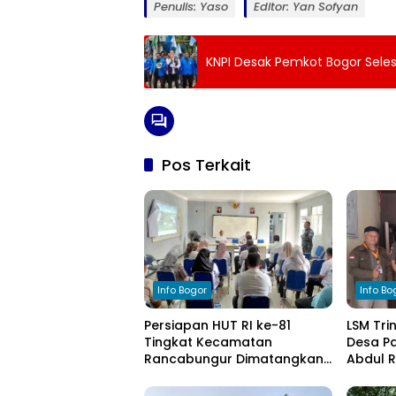
Penulis: Yaso
Editor: Yan Sofyan
KNPI Desak Pemkot Bogor Selesa
Pos Terkait
Info Bogor
Info Bo
Persiapan HUT RI ke-81
LSM Tri
Tingkat Kecamatan
Desa Pa
Rancabungur Dimatangkan
Abdul 
di Desa Cimulang, Libatkan
Komitm
Seluruh Elemen Masyarakat
Pengel