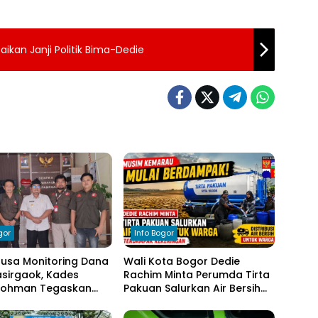
ikan Janji Politik Bima-Dedie
gor
Info Bogor
nusa Monitoring Dana
Wali Kota Bogor Dedie
sirgaok, Kades
Rachim Minta Perumda Tirta
Rohman Tegaskan
Pakuan Salurkan Air Bersih
en Transparansi
bagi Warga Terdampak
olaan Anggaran
Kekeringan