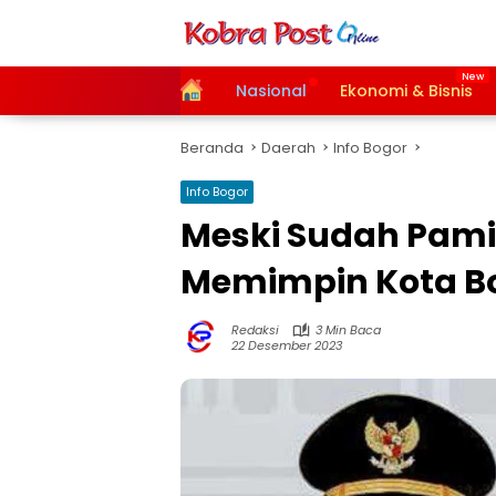
Langsung
ke
konten
Home
Nasional
Ekonomi & Bisnis
Beranda
Daerah
Info Bogor
Info Bogor
Meski Sudah Pami
Memimpin Kota Bo
Redaksi
3 Min Baca
22 Desember 2023