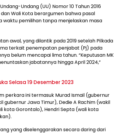
(5) Undang-Undang (UU) Nomor 10 Tahun 2016
i, dan Wali Kota berargumen bahwa pasal
da waktu pemilihan tanpa menjelaskan masa
n awal, yang dilantik pada 2019 setelah Pilkada
ma terkait penempatan penjabat (Pj) pada
nnya belum mencapai lima tahun. “Keputusan MK
menuntaskan jabatannya hingga April 2024,”
uka Selasa 19 Desember 2023
am perkara ini termasuk Murad Ismail (gubernur
kil gubernur Jawa Timur), Dedie A Rachim (wakil
i kota Gorontalo), Hendri Septa (wali kota
kan).
ang yang diselenggarakan secara daring dari