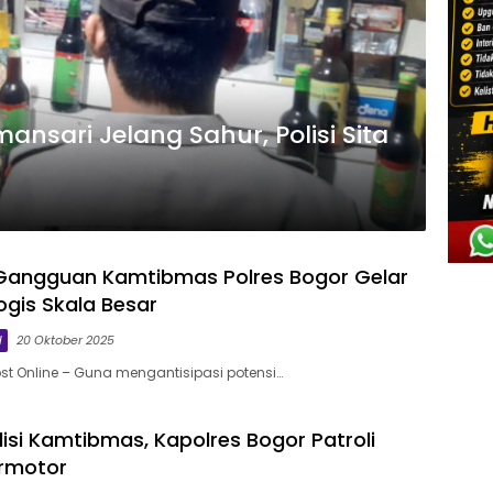
ansari Jelang Sahur, Polisi Sita
 Gangguan Kamtibmas Polres Bogor Gelar
logis Skala Besar
l
20 Oktober 2025
st Online – Guna mengantisipasi potensi…
disi Kamtibmas, Kapolres Bogor Patroli
ermotor