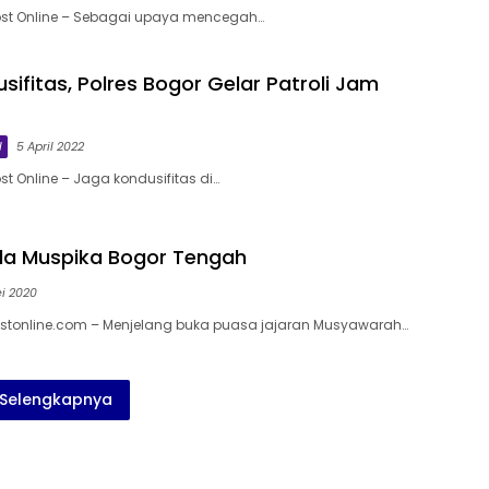
ost Online – Sebagai upaya mencegah…
ifitas, Polres Bogor Gelar Patroli Jam
l
5 April 2022
t Online – Jaga kondusifitas di…
 Ala Muspika Bogor Tengah
ei 2020
stonline.com – Menjelang buka puasa jajaran Musyawarah…
Selengkapnya