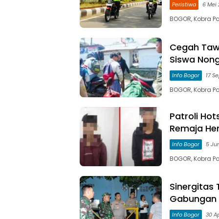
Peristiwa
6 Mei
BOGOR, Kobra Po
Cegah Taw
Siswa Nong
Info Bogor
17 S
BOGOR, Kobra Po
Patroli Ho
Remaja He
Info Bogor
5 Ju
BOGOR, Kobra Pos
Sinergitas 
Gabungan
Info Bogor
30 Ap