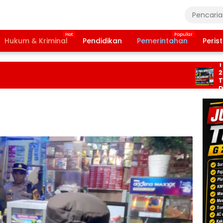
Hukum & Kriminal
Pendidikan
Pemerintahan
Peris
Bansos P
Tahap 3 J
2026 Dip
Terbitkan
Daftar Da
Pencaira