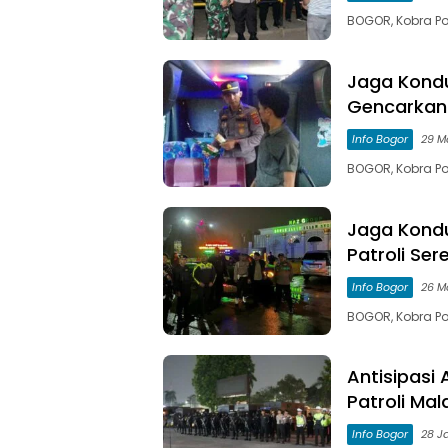
BOGOR, Kobra Pos
Jaga Kondu
Gencarkan 
Info Bogor
29 M
BOGOR, Kobra Po
Jaga Kondu
Patroli Ser
Info Bogor
26 M
BOGOR, Kobra Po
Antisipasi 
Patroli Ma
Info Bogor
28 J