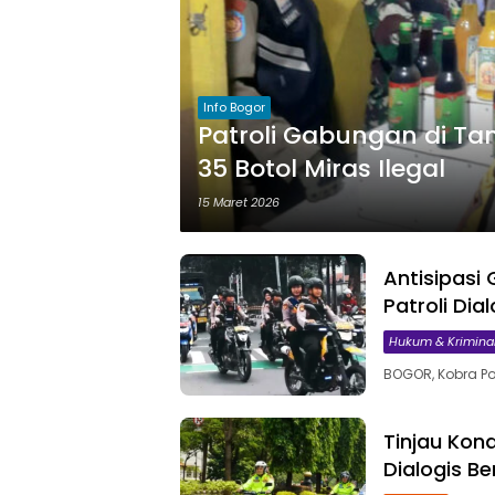
Info Bogor
Patroli Gabungan di Tam
35 Botol Miras Ilegal
15 Maret 2026
Antisipasi
Patroli Dia
Hukum & Krimina
BOGOR, Kobra Po
Tinjau Kon
Dialogis B