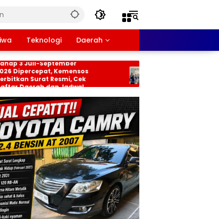
tiwa
Teknologi
Daerah
KH dan BPNT
Persiapan HUT RI ke-81
uli-September
Tingkat Kecamatan
ercepat, Kemensos
Rancabungur Dimatangkan
 Surat Resmi, Cek
di Desa Cimulang, Libatkan
erah dan Jadwal
Seluruh Elemen Masyarakat
n