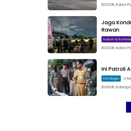
BOGOR, Kobra P
Jaga Kondus
Rawan
Hukum & Krimina
BOGOR, Kobra Pos
Ini Patroli
Info Bogor
12 M
BOGOR, Kobrapo