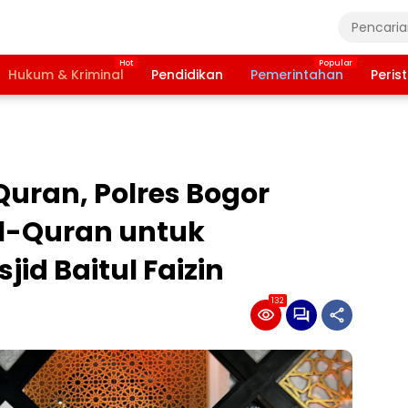
Hukum & Kriminal
Pendidikan
Pemerintahan
Peris
Quran, Polres Bogor
l-Quran untuk
id Baitul Faizin
132