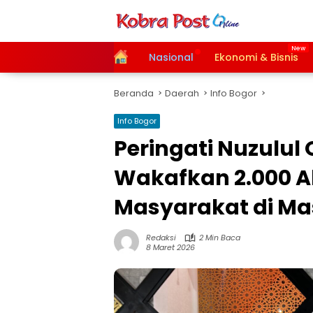
Langsung
ke
konten
Home
Nasional
Ekonomi & Bisnis
Beranda
Daerah
Info Bogor
Info Bogor
Peringati Nuzulul 
Wakafkan 2.000 A
Masyarakat di Masj
Redaksi
2 Min Baca
8 Maret 2026