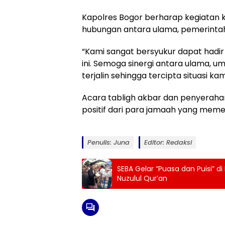
Kapolres Bogor berharap kegiatan 
hubungan antara ulama, pemerintah
“Kami sangat bersyukur dapat hadir 
ini. Semoga sinergi antara ulama, 
terjalin sehingga tercipta situasi k
Acara tabligh akbar dan penyeraha
positif dari para jamaah yang memenu
Penulis: Juna
Editor: Redaksi
SEBA Gelar “Puasa dan Puisi” 
Nuzulul Qur’an