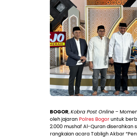
BOGOR
,
Kobra Post Online
– Moment
oleh jajaran
Polres Bogor
untuk berb
2.000 mushaf Al-Quran diserahkan
rangkaian acara Tabligh Akbar “Penyej