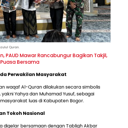
ulul Quran.
an, PAUD Mawar Rancabungur Bagikan Takjil,
a Puasa Bersama
ada Perwakilan Masyarakat
n waqaf Al-Quran dilakukan secara simbolis
 yakni Yahya dan Muhamad Yusuf, sebagai
 masyarakat luas di Kabupaten Bogor.
an Tokoh Nasional
na digelar bersamaan dengan Tabligh Akbar